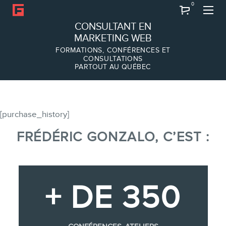
0
Recherche
CONSULTANT EN
MARKETING WEB
FORMATIONS, CONFÉRENCES ET
CONSULTATIONS
PARTOUT AU QUÉBEC
À PROPOS
À propos
Équipe
[purchase_history]
FRÉDÉRIC GONZALO, C’EST :
SERVICES
Conférences
+ DE 350
Formations marketing en ligne
Formations marketing de