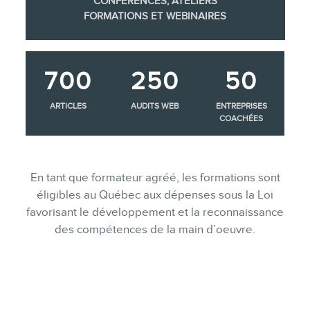
CONFÉRENCES, ATELIERS
groupe
FORMATIONS ET WEBINAIRES
Consultations
Audits web (SEO) et IA (GEO)
700
250
50
Ebooks
ARTICLES
AUDITS WEB
ENTREPRISES
COACHÉES
BOUTIQUE
En tant que formateur agréé, les formations sont
éligibles au Québec aux dépenses sous la Loi
BLOGUE
favorisant le développement et la reconnaissance
des compétences de la main d’oeuvre.
CONTACT