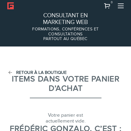
0
Recherche
CONSULTANT EN
MARKETING WEB
FORMATIONS, CONFÉRENCES ET
CONSULTATIONS
PARTOUT AU QUÉBEC
À PROPOS
À propos
Équipe
RETOUR À LA BOUTIQUE
ITEMS DANS VOTRE PANIER
D’ACHAT
SERVICES
Conférences
Votre panier est
Formations marketing en ligne
actuellement vide.
Formations marketing de
FRÉDÉRIC GONZALO, C’EST :