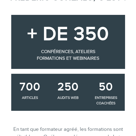
groupe
Consultations
Audits web (SEO) et IA (GEO)
+ DE 350
Ebooks
CONFÉRENCES, ATELIERS
FORMATIONS ET WEBINAIRES
BOUTIQUE
700
250
50
BLOGUE
ARTICLES
AUDITS WEB
ENTREPRISES
COACHÉES
CONTACT
En tant que formateur agréé, les formations sont