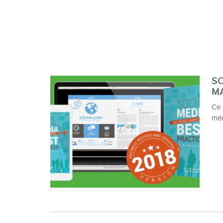
SO
M
Ce 
méd