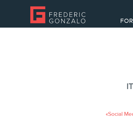
FOR
I
«Social Med