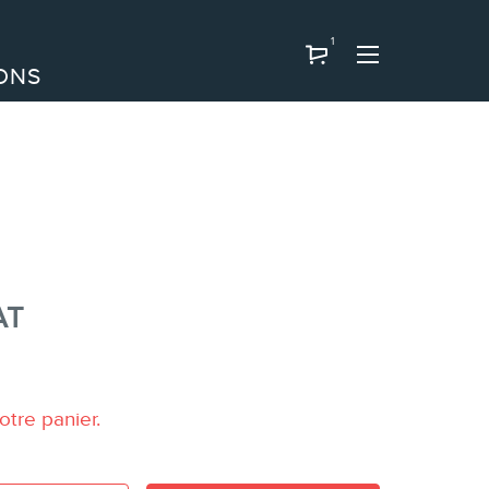
1
ONS
AT
otre panier.