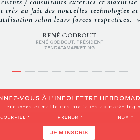
rticipants comprennent bien les subtilités 
ous avons particulièrement apprécié le fait
des exemples concrets et pertinents à l’audi
STÉPHANIE DUPUIS
PRÉSIDENTE
THEMA STRATÉGIE CONSEIL
NNEZ-VOUS À L’INFOLETTRE HEBDOMAD
, tendances et meilleures pratiques du marketing