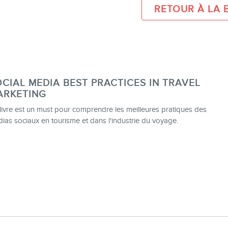
RETOUR À LA 
Consultations
Audits web (SEO) et IA (GEO)
Ebooks
CIAL MEDIA BEST PRACTICES IN TRAVEL
ARKETING
BOUTIQUE
livre est un must pour comprendre les meilleures pratiques des
ias sociaux en tourisme et dans l'industrie du voyage.
BLOGUE
CONTACT