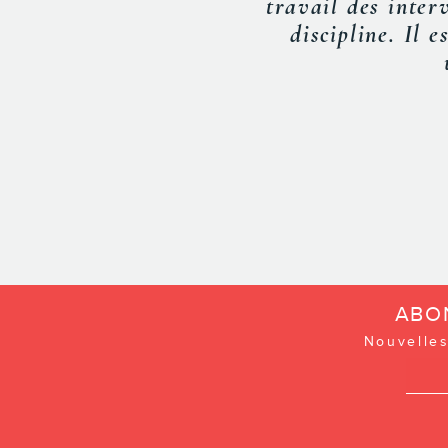
tous les pa
d’aujourd’hui. N
ses dires avec 
ABO
Nouvelles