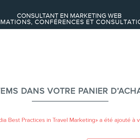
Recherche
CONSULTANT EN MARKETING WEB
MATIONS, CONFÉRENCES ET CONSULTATI
À PROPOS
À propos
Équipe
TEMS DANS VOTRE PANIER D’ACH
SERVICES
Conférences
ia Best Practices in Travel Marketing» a été ajouté à v
Formations marketing en ligne
Formations marketing de groupe