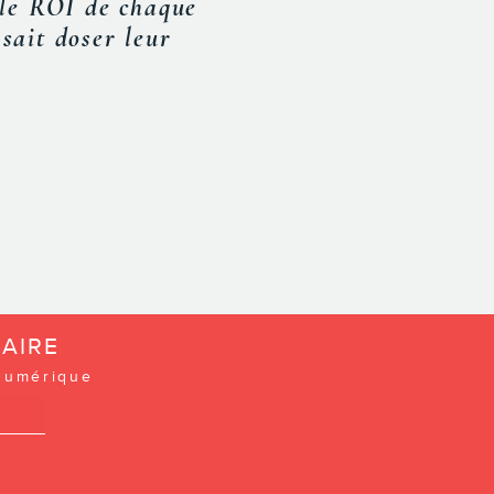
du marketing
 qu’il ait appuyé
toire invité. »
AIRE
 numérique