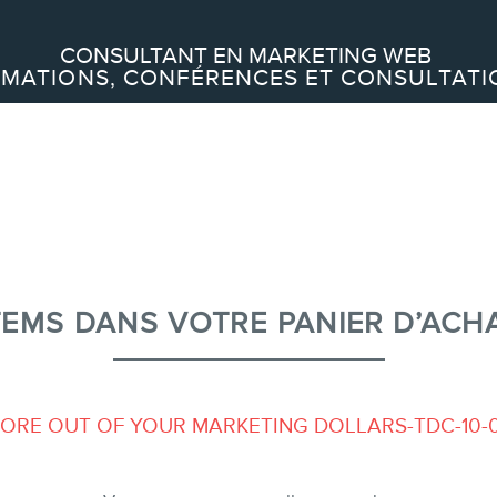
Recherche
CONSULTANT EN MARKETING WEB
MATIONS, CONFÉRENCES ET CONSULTATI
À PROPOS
À propos
Équipe
TEMS DANS VOTRE PANIER D’ACH
SERVICES
Conférences
Formations marketing en ligne
E OUT OF YOUR MARKETING DOLLARS-TDC-10-09» a 
Formations marketing de groupe