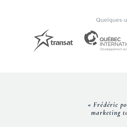
Quelques-un
excellente connaissance du
des médias numériques. »