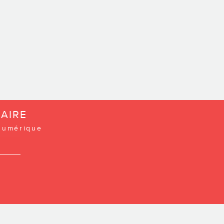
prier davantage, selon nos besoins qui iro
»
CULTURE CAPITALE-NATIONALE ET CH
AIRE
 numérique