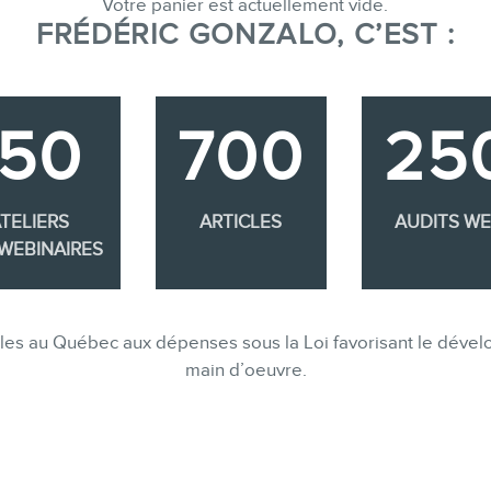
Consultations
Votre panier est actuellement vide.
FRÉDÉRIC GONZALO, C’EST :
Audits web (SEO) et IA (GEO)
Ebooks
350
700
25
BOUTIQUE
TELIERS
ARTICLES
AUDITS W
WEBINAIRES
BLOGUE
gibles au Québec aux dépenses sous la Loi favorisant le dév
CONTACT
main d’oeuvre.
MEMBRES