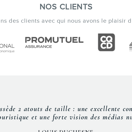
NOS CLIENTS
INFOLETTRE
s des clients avec qui nous avons le plaisir de
EN
« U
out
Frédé
concr
nous