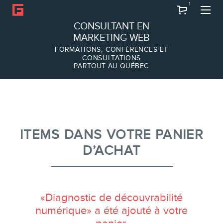
1
Recherche
CONSULTANT EN
MARKETING WEB
FORMATIONS, CONFÉRENCES ET
CONSULTATIONS
PARTOUT AU QUÉBEC
À PROPOS
À propos
Équipe
ITEMS DANS VOTRE PANIER
D’ACHAT
SERVICES
«Diagnostic de découvrabilité
Conférences
numérique» a été ajouté à votre
Formations marketing en ligne