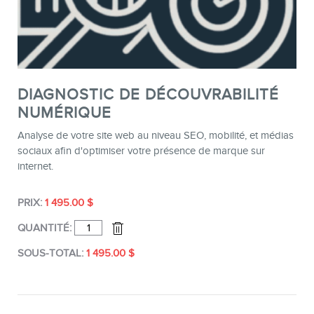
CONTACT
DIAGNOSTIC DE DÉCOUVRABILITÉ
NUMÉRIQUE
Analyse de votre site web au niveau SEO, mobilité, et médias
sociaux afin d'optimiser votre présence de marque sur
internet.
MEMBRES
1 495.00
$
QUANTITÉ
DE
DIAGNOSTIC
1 495.00
$
DE
DÉCOUVRABILITÉ
NUMÉRIQUE
INFOLETTRE