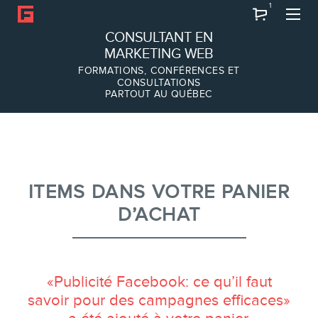
1
Recherche
CONSULTANT EN
MARKETING WEB
FORMATIONS, CONFÉRENCES ET
CONSULTATIONS
PARTOUT AU QUÉBEC
À PROPOS
À propos
Équipe
ITEMS DANS VOTRE PANIER
D’ACHAT
SERVICES
«Publicité Facebook: ce qu’il faut
Conférences
savoir pour des campagnes efficaces»
Formations marketing en ligne