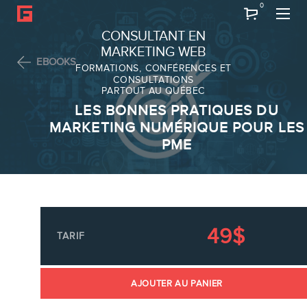
0
Recherche
CONSULTANT EN
MARKETING WEB
EBOOKS
FORMATIONS, CONFÉRENCES ET
CONSULTATIONS
PARTOUT AU QUÉBEC
À PROPOS
LES BONNES PRATIQUES DU
À propos
MARKETING NUMÉRIQUE POUR LES
PME
Équipe
49$
TARIF
SERVICES
AJOUTER AU PANIER
Conférences