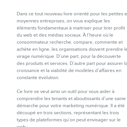
Formations marketing en ligne
Formations marketing de
Dans ce tout nouveau livre orienté pour les petites e
groupe
moyennes entreprises, on vous explique les
éléments fondamentaux à maitriser pour tirer profit
Consultations
du web et des médias sociaux. À l’heure où le
Audits web (SEO) et IA (GEO)
consommateur recherche, compare, commente et
achète en ligne, les organisations doivent prendre l
Ebooks
virage numérique. D’une part, pour la découverte
des produits et services. D’autre part pour assurer l
croissance et la viabilité de modèles d’affaires en
constante évolution.
Ce livre se veut ainsi un outil pour vous aider à
BOUTIQUE
comprendre les tenants et aboutissants d’une saine
démarche pour votre marketing numérique. Il a été
découpé en trois sections, représentant les trois
types de plateformes qu’on peut envisager sur le
web :