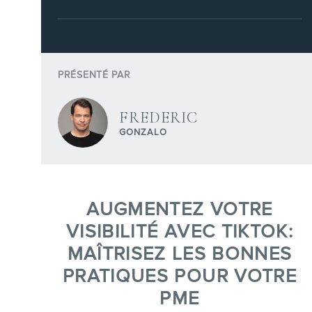
Conférences
Formations marketing en ligne
Formations marketing de
PRÉSENTÉ PAR
groupe
Consultations
FREDERIC
Audits web (SEO) et IA (GEO)
GONZALO
Ebooks
AUGMENTEZ VOTRE
VISIBILITÉ AVEC TIKTOK:
MAÎTRISEZ LES BONNES
PRATIQUES POUR VOTRE
BOUTIQUE
PME