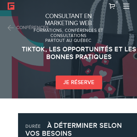
0
Recherche
CONSULTANT EN
MARKETING WEB
CONFÉRENCES
FORMATIONS, CONFÉRENCES ET
CONSULTATIONS
PARTOUT AU QUÉBEC
À PROPOS
TIKTOK, LES OPPORTUNITÉS ET LES
À propos
BONNES PRATIQUES
Équipe
JE RÉSERVE
À DÉTERMINER SELON
SERVICES
DURÉE
VOS BESOINS