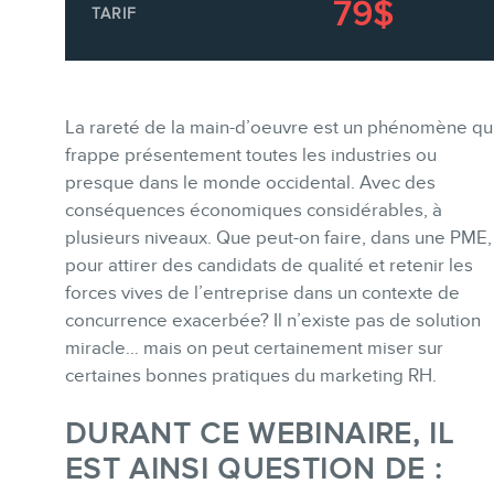
Formations marketing en ligne
79$
TARIF
Formations marketing de
groupe
Consultations
La rareté de la main-d’oeuvre est un phénomène qu
Audits web (SEO) et IA (GEO)
frappe présentement toutes les industries ou
presque dans le monde occidental. Avec des
Ebooks
conséquences économiques considérables, à
plusieurs niveaux. Que peut-on faire, dans une PME,
pour attirer des candidats de qualité et retenir les
forces vives de l’entreprise dans un contexte de
concurrence exacerbée? Il n’existe pas de solution
miracle… mais on peut certainement miser sur
BOUTIQUE
certaines bonnes pratiques du marketing RH.
DURANT CE WEBINAIRE, IL
EST AINSI QUESTION DE :