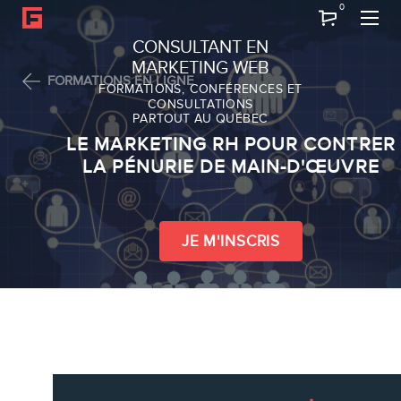
0
Recherche
CONSULTANT EN
MARKETING WEB
FORMATIONS EN LIGNE
FORMATIONS, CONFÉRENCES ET
CONSULTATIONS
PARTOUT AU QUÉBEC
À PROPOS
LE MARKETING RH POUR CONTRER
À propos
LA PÉNURIE DE MAIN-D'ŒUVRE
Équipe
JE M'INSCRIS
SERVICES
Conférences