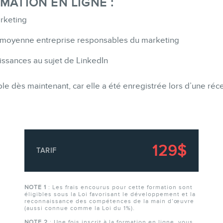
MATION EN LIGNE :
rketing
u moyenne entreprise responsables du marketing
aissances au sujet de LinkedIn
le dès maintenant, car elle a été enregistrée lors d’une réce
129$
TARIF
NOTE 1
: Les frais encourus pour cette formation sont
éligibles sous la Loi favorisant le développement et la
reconnaissance des compétences de la main d’œuvre
(aussi connue comme la Loi du 1%).
NOTE 2
: Une fois inscrit à la formation en ligne, vous