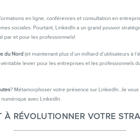
Formations marketing de groupe
Consultations
ormations en ligne, conférences et consultation en entrepri
Audits web (SEO) et IA (GEO)
ormes sociales. Pourtant, LinkedIn a un grand pouvoir stratégi
al par et pour les professionnels!
Ebooks
ue du Nord
(et maintenant plus d’un milliard d’utilisateurs à l
éritable levier pour les entreprises et les professionnels d
BOUTIQUE
nutes
? Métamorphoser votre présence sur LinkedIn. Je vous
g numérique avec LinkedIn.
T À RÉVOLUTIONNER VOTRE STRAT
BLOGUE
____________________________________