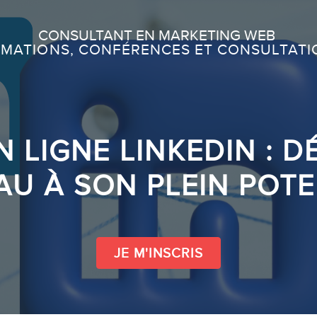
Recherche
CONSULTANT EN MARKETING WEB
MATIONS, CONFÉRENCES ET CONSULTATI
À PROPOS
À propos
 LIGNE LINKEDIN : 
Équipe
AU À SON PLEIN POTE
SERVICES
JE M'INSCRIS
Conférences
Formations marketing en ligne