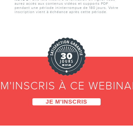
aurez accès aux contenus vidéos et supports PDF
pendant une période ininterrompue de 180 jours. Votre
inscription vient à échéance après cette période.
 M'INSCRIS À CE WEBINA
JE M'INSCRIS