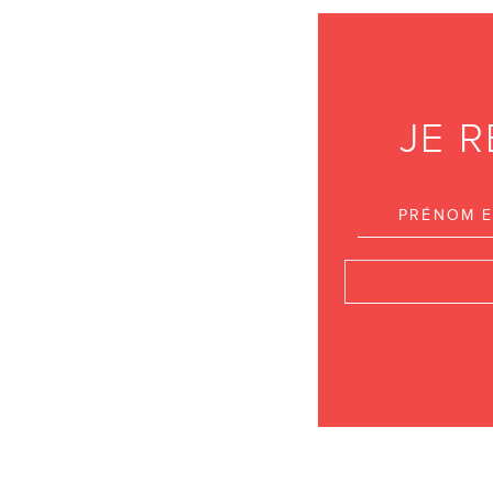
JE 
P