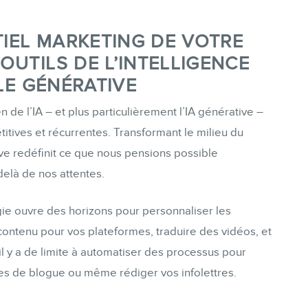
Formations marketing de groupe
IEL MARKETING DE VOTRE
Consultations
OUTILS DE L’INTELLIGENCE
Audits web (SEO) et IA (GEO)
LLE GÉNÉRATIVE
Ebooks
 de l’IA – et plus particulièrement l’IA générative –
itives et récurrentes. Transformant le milieu du
ve redéfinit ce que nous pensions possible
delà de nos attentes.
BOUTIQUE
ie ouvre des horizons pour personnaliser les
contenu pour vos plateformes, traduire des vidéos, et
s il y a de limite à automatiser des processus pour
cles de blogue ou même rédiger vos infolettres.
BLOGUE