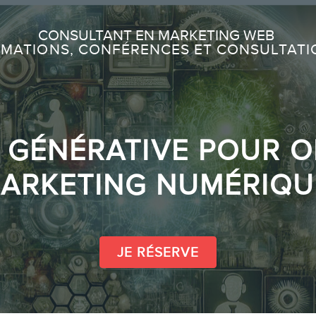
Recherche
CONSULTANT EN MARKETING WEB
MATIONS, CONFÉRENCES ET CONSULTATI
À PROPOS
À propos
A GÉNÉRATIVE POUR 
Équipe
ARKETING NUMÉRIQU
JE RÉSERVE
SERVICES
Conférences
Formations marketing en ligne