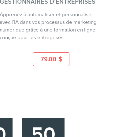
GESTIONNAIRES D’ENTREPRISES
Apprenez à automatiser et personnaliser
ACHETER
avec l’IA dans vos processus de marketing
numérique grâce à une formation en ligne
conçue pour les entreprises.
PLUS D'INFO
79.00
$
0
50