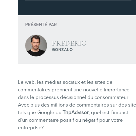
Formations marketing en ligne
Formations marketing de
groupe
PRÉSENTÉ PAR
Consultations
FREDERIC
Audits web (SEO) et IA (GEO)
GONZALO
Ebooks
Le web, les médias sociaux et les sites de
commentaires prennent une nouvelle importance
dans le processus décisionnel du consommateur.
BOUTIQUE
Avec plus des millions de commentaires sur des sit
tels que Google ou
TripAdvisor
, quel est l’impact
d’un commentaire positif ou négatif pour votre
entreprise?