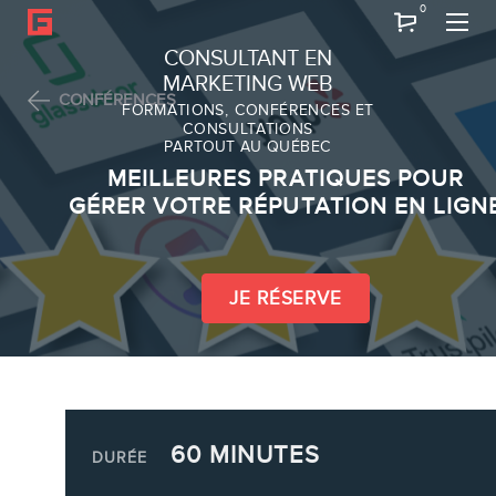
0
Recherche
CONSULTANT EN
MARKETING WEB
CONFÉRENCES
FORMATIONS, CONFÉRENCES ET
CONSULTATIONS
PARTOUT AU QUÉBEC
À PROPOS
MEILLEURES PRATIQUES POUR
À propos
GÉRER VOTRE RÉPUTATION EN LIGN
Équipe
JE RÉSERVE
SERVICES
60 MINUTES
DURÉE
Conférences