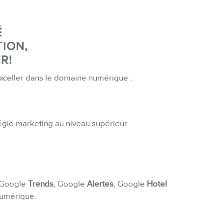
É
ION,
R!
exceller dans le domaine numérique :
atégie marketing au niveau supérieur
e Google
Trends
, Google
Alertes
, Google
Hotel
numérique.