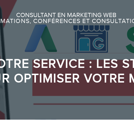
Recherche
CONSULTANT EN MARKETING WEB
MATIONS, CONFÉRENCES ET CONSULTATI
À PROPOS
À propos
TRE SERVICE : LES S
Équipe
R OPTIMISER VOTRE
SERVICES
Conférences
Formations marketing en ligne