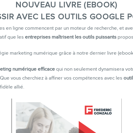
NOUVEAU LIVRE (EBOOK)
Formations marketing de groupe
SIR AVEC LES OUTILS GOOGLE 
Consultations
Audits web (SEO) et IA (GEO)
 en ligne commencent par un moteur de recherche, et avec
Ebooks
atif que les
entreprises maîtrisent les outils puissants
propos
égie marketing numérique grâce à notre dernier livre (ebook
eting numérique efficace
qui non seulement dynamisera votr
BOUTIQUE
 Que vous cherchiez à affiner vos compétences avec les
outi
fidèle allié.
BLOGUE