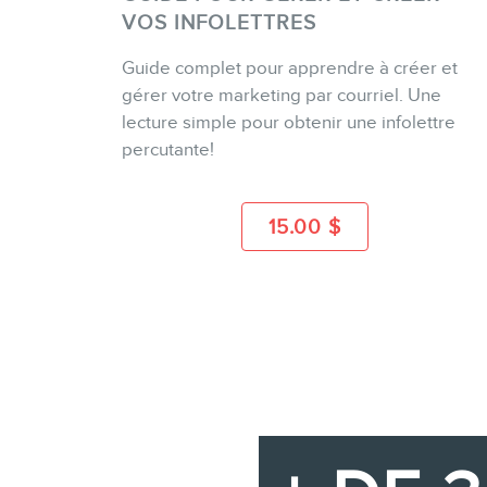
VOS INFOLETTRES
Guide complet pour apprendre à créer et
ACHETER
gérer votre marketing par courriel. Une
lecture simple pour obtenir une infolettre
percutante!
PLUS D'INFO
15.00
$