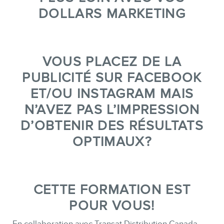
SERVICES
DOLLARS MARKETING
Conférences
Formations marketing en ligne
Formations marketing de
VOUS PLACEZ DE LA
groupe
PUBLICITÉ SUR FACEBOOK
Consultations
ET/OU INSTAGRAM MAIS
Audits web (SEO) et IA (GEO)
N’AVEZ PAS L’IMPRESSION
Ebooks
D’OBTENIR DES RÉSULTATS
OPTIMAUX?
CETTE FORMATION EST
POUR VOUS!
En collaboration avec Transat Distribution Canada,