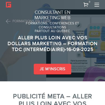
0
Recherche
CONSULTANT EN
MARKETING WEB
FORMATIONS EN LIGNE
FORMATIONS, CONFÉRENCES ET
CONSULTATIONS
PARTOUT AU QUÉBEC
À PROPOS
ALLER PLUS LOIN AVEC VOS
À propos
DOLLARS MARKETING – FORMATION
TDC (INTERMÉDIAIRE)-16-09-2025
Équipe
JE M'INSCRIS
PUBLICITÉ META – ALLER
PLUS LOIN AVEC VOS