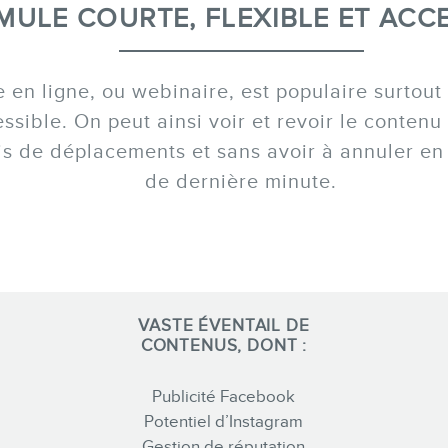
Formations marketing de groupe
MULE COURTE, FLEXIBLE ET ACC
Consultations
Audits web (SEO) et IA (GEO)
 en ligne, ou webinaire, est populaire surtout
Ebooks
cessible. On peut ainsi voir et revoir le conte
is de déplacements et sans avoir à annuler e
de dernière minute.
BOUTIQUE
VASTE ÉVENTAIL DE
CONTENUS, DONT :
BLOGUE
Publicité Facebook
Potentiel d’Instagram
Gestion de réputation