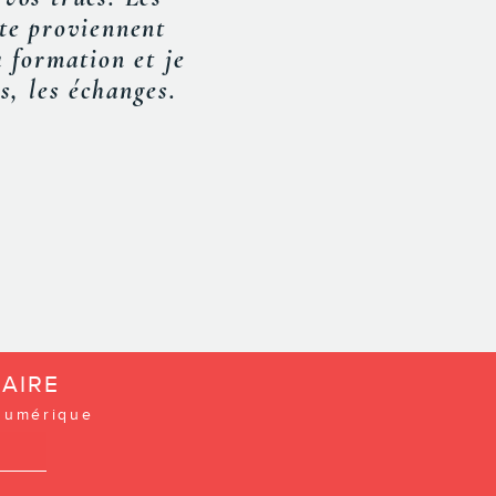
 et les nouveaux
 orateur, il a su
AIRE
 numérique