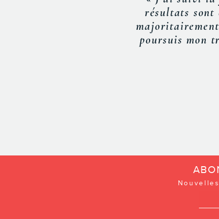
« Monsieur Gonza
médias associés a
ABO
Nouvelles