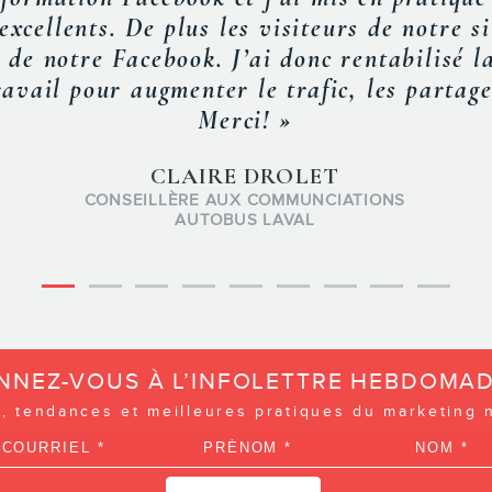
lo connaît très bien le monde du tourisme
ux efforts marketing. En plus d’être un bon
capter mon attention. »
LUC VILLENEUVE
PHOTOGRAPHE PROFESSIONNEL
O
360
IMAGE
NNEZ-VOUS À L’INFOLETTRE HEBDOMAD
, tendances et meilleures pratiques du marketing