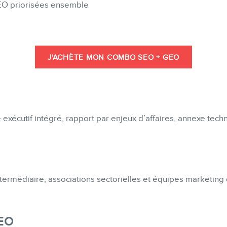
EO priorisées ensemble
CONTACT
J'ACHÈTE MON COMBO SEO + GEO
MEMBRES
cutif intégré, rapport par enjeux d’affaires, annexe techni
INFOLETTRE
termédiaire, associations sectorielles et équipes marketing 
EO