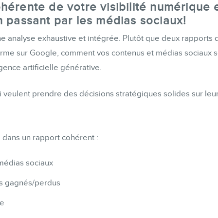
Formations marketing de groupe
hérente de votre visibilité numérique
n passant par les médias sociaux!
Consultations
 analyse exhaustive et intégrée. Plutôt que deux rapports di
Audits web (SEO) et IA (GEO)
forme sur Google, comment vos contenus et médias sociaux s
Ebooks
ence artificielle générative.
ui veulent prendre des décisions stratégiques solides sur l
BOUTIQUE
 dans un rapport cohérent :
 médias sociaux
BLOGUE
pts gagnés/perdus
ue