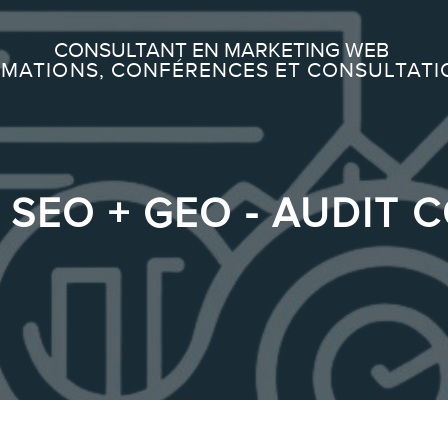
Recherche
CONSULTANT EN MARKETING WEB
MATIONS, CONFÉRENCES ET CONSULTATI
À PROPOS
À propos
SEO + GEO - AUDIT 
Équipe
SERVICES
Conférences
Formations marketing en ligne