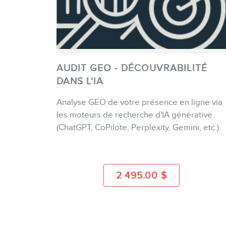
AUDIT GEO - DÉCOUVRABILITÉ
DANS L'IA
Analyse GEO de votre présence en ligne via
ACHETER
les moteurs de recherche d'IA générative
(ChatGPT, CoPilote, Perplexity, Gemini, etc.).
PLUS D'INFO
2 495.00
$