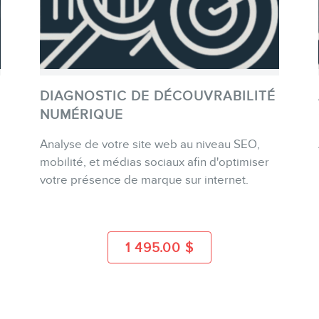
DIAGNOSTIC DE DÉCOUVRABILITÉ
NUMÉRIQUE
Analyse de votre site web au niveau SEO,
ACHETER
mobilité, et médias sociaux afin d'optimiser
votre présence de marque sur internet.
PLUS D'INFO
1 495.00
$