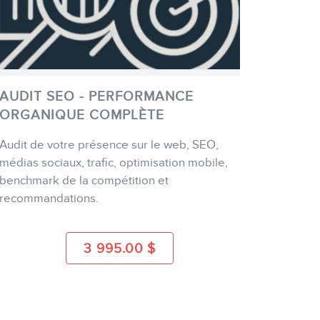
AUDIT SEO - PERFORMANCE
ORGANIQUE COMPLÈTE
Audit de votre présence sur le web, SEO,
ACHETER
médias sociaux, trafic, optimisation mobile,
benchmark de la compétition et
recommandations.
PLUS D'INFO
3 995.00
$