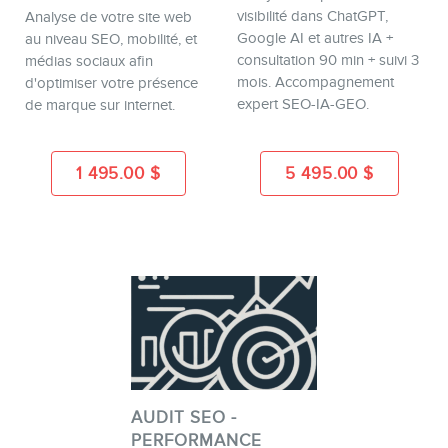
visibilité dans ChatGPT,
Analyse de votre site web
Google AI et autres IA +
au niveau SEO, mobilité, et
consultation 90 min + suivi 3
médias sociaux afin
mois. Accompagnement
d'optimiser votre présence
expert SEO-IA-GEO.
de marque sur internet.
1 495.00
$
5 495.00
$
AUDIT SEO -
PERFORMANCE