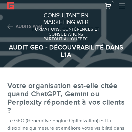
0
Recherche
CONSULTANT EN
MARKETING WEB
AUDITS WEB
FORMATIONS, CONFÉRENCES ET
CONSULTATIONS
PARTOUT AU QUÉBEC
À PROP
AUDIT GEO - DÉCOUVRABILITÉ DANS
À propos
L'IA
Équipe
Votre organisation est-elle citée
quand ChatGPT, Gemini ou
Perplexity répondent à vos clients
?
SERVIC
Le GEO (Generative Engine Optimization) est la
discipline qui mesure et améliore votre visibilité dans