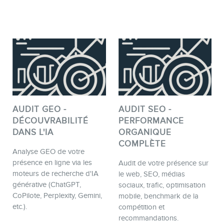
Formations marketing de
groupe
Consultations
Audits web (SEO) et IA (GEO)
Ebooks
AUDIT GEO -
AUDIT SEO -
DÉCOUVRABILITÉ
PERFORMANCE
DANS L'IA
ORGANIQUE
BOUTIQUE
COMPLÈTE
Analyse GEO de votre
présence en ligne via les
Audit de votre présence sur
moteurs de recherche d'IA
le web, SEO, médias
générative (ChatGPT,
sociaux, trafic, optimisation
CoPilote, Perplexity, Gemini,
mobile, benchmark de la
etc.).
compétition et
BLOGUE
recommandations.