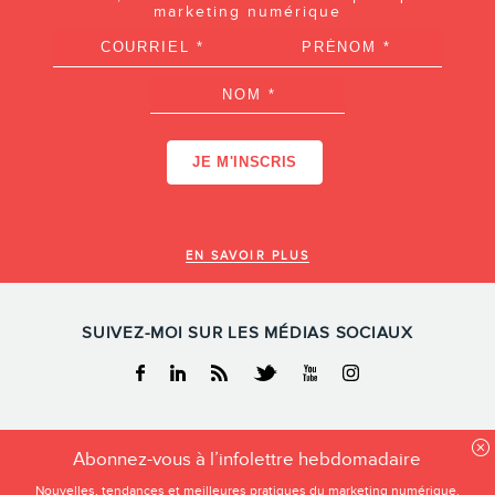
marketing numérique
EN SAVOIR PLUS
SUIVEZ-MOI SUR LES MÉDIAS SOCIAUX
Facebook
Linkedin
RSS
Twitter
Youtube
Instagram
FREDERIC GONZALO
Abonnez-vous à l’infolettre hebdomadaire
Tous droits reservés
Nouvelles, tendances et meilleures pratiques du marketing numérique.
Frederic Gonzalo 2026