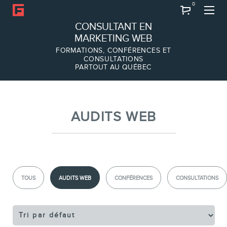
0
Recherche
CONSULTANT EN
MARKETING WEB
FORMATIONS, CONFÉRENCES ET
CONSULTATIONS
PARTOUT AU QUÉBEC
À PROPOS
À propos
Équipe
AUDITS WEB
SERVICES
TOUS
AUDITS WEB
CONFÉRENCES
CONSULTATIONS
Conférences
Formations marketing en ligne