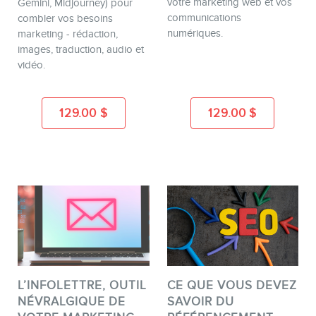
votre marketing web et vos
Gemini, Midjourney) pour
communications
combler vos besoins
MEMBRES
numériques.
marketing - rédaction,
images, traduction, audio et
vidéo.
129.00
$
129.00
$
INFOLETTRE
L’INFOLETTRE, OUTIL
CE QUE VOUS DEVEZ
EN
NÉVRALGIQUE DE
SAVOIR DU