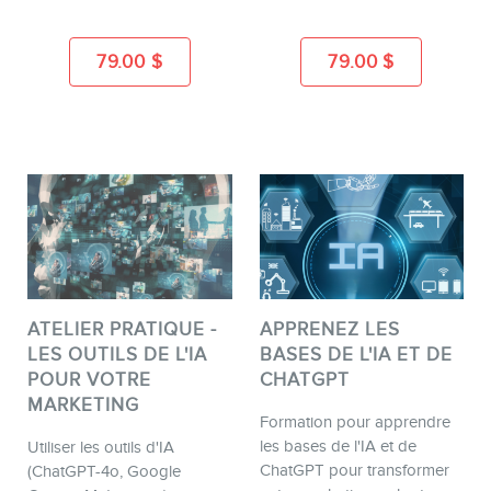
79.00
$
79.00
$
BLOGUE
CONTACT
ATELIER PRATIQUE -
APPRENEZ LES
LES OUTILS DE L'IA
BASES DE L'IA ET DE
POUR VOTRE
CHATGPT
MARKETING
Formation pour apprendre
les bases de l'IA et de
Utiliser les outils d'IA
ChatGPT pour transformer
(ChatGPT-4o, Google