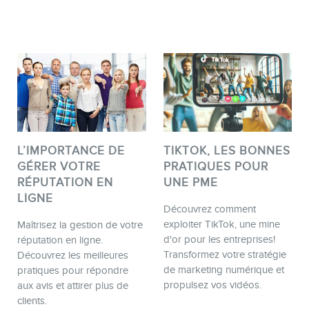
Formations marketing en ligne
Formations marketing de
groupe
Consultations
Audits web (SEO) et IA (GEO)
Ebooks
L’IMPORTANCE DE
TIKTOK, LES BONNES
GÉRER VOTRE
PRATIQUES POUR
RÉPUTATION EN
UNE PME
LIGNE
Découvrez comment
exploiter TikTok, une mine
Maîtrisez la gestion de votre
d'or pour les entreprises!
réputation en ligne.
Transformez votre stratégie
Découvrez les meilleures
BOUTIQUE
de marketing numérique et
pratiques pour répondre
propulsez vos vidéos.
aux avis et attirer plus de
clients.