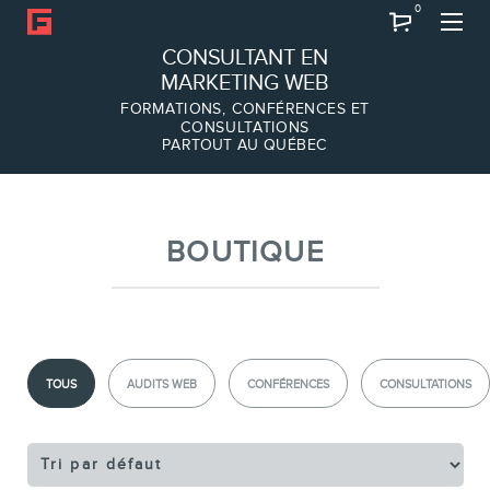
0
Recherche
CONSULTANT EN
MARKETING WEB
FORMATIONS, CONFÉRENCES ET
CONSULTATIONS
PARTOUT AU QUÉBEC
À PROPOS
À propos
Équipe
BOUTIQUE
TOUS
AUDITS WEB
CONFÉRENCES
CONSULTATIONS
SERVICES
Conférences