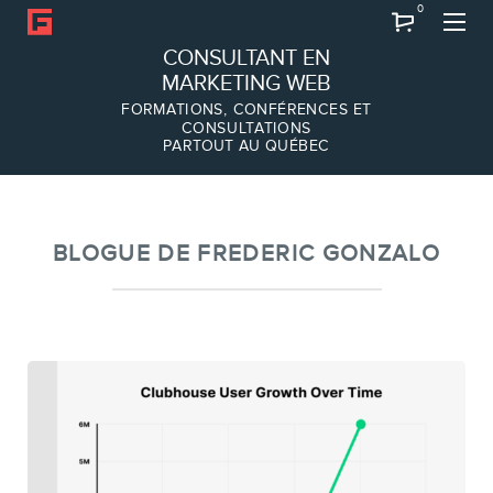
0
Recherche
CONSULTANT EN
MARKETING WEB
FORMATIONS, CONFÉRENCES ET
CONSULTATIONS
PARTOUT AU QUÉBEC
À PROPOS
À propos
Équipe
BLOGUE DE FREDERIC GONZALO