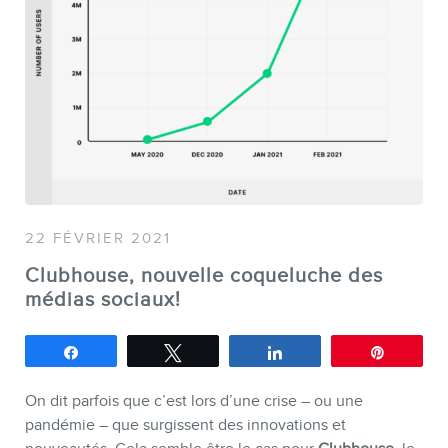
SERVICES
Conférences
Formations marketing en ligne
22 FÉVRIER 2021
Formations marketing de
Clubhouse, nouvelle coqueluche des
médias sociaux!
groupe
Consultations
Partagez
Tweetez
Partagez
Épingle
Audits web (SEO) et IA (GEO)
On dit parfois que c’est lors d’une crise – ou une
Ebooks
pandémie – que surgissent des innovations et