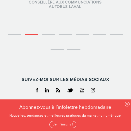
CONSEILLÈRE AUX COMMUNCIATIONS
AUTOBUS LAVAL
SUIVEZ-MOI SUR LES MÉDIAS SOCIAUX
Facebook
Linkedin
RSS
Twitter
Youtube
Instagram
Abonnez-vous à l’infolettre hebdomadaire
FREDERIC GONZALO
Nouvelles, tendances et meilleures pratiques du marketing numérique.
Tous droits reservés
Frederic Gonzalo 2026
Je m'inscris !