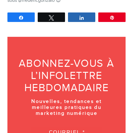
sous @fredericgonzalo 😉
Partagez
Tweetez
Partagez
Épingle
ABONNEZ-VOUS À
L’INFOLETTRE
HEBDOMADAIRE
Nouvelles, tendances et
meilleures pratiques du
marketing numérique