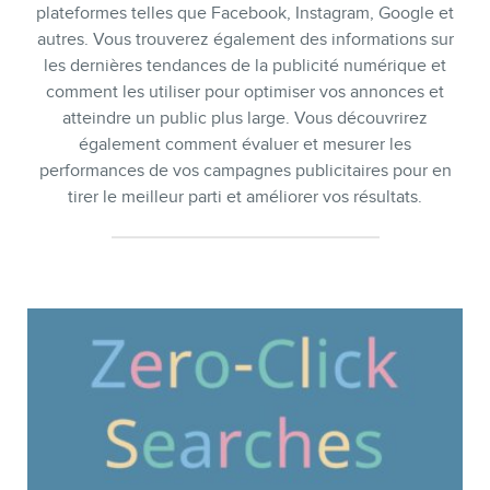
plateformes telles que Facebook, Instagram, Google et
SERVICES
autres. Vous trouverez également des informations sur
les dernières tendances de la publicité numérique et
Conférences
comment les utiliser pour optimiser vos annonces et
Formations marketing en ligne
atteindre un public plus large. Vous découvrirez
également comment évaluer et mesurer les
Formations marketing de
performances de vos campagnes publicitaires pour en
groupe
tirer le meilleur parti et améliorer vos résultats.
Consultations
Audits web (SEO) et IA (GEO)
Ebooks