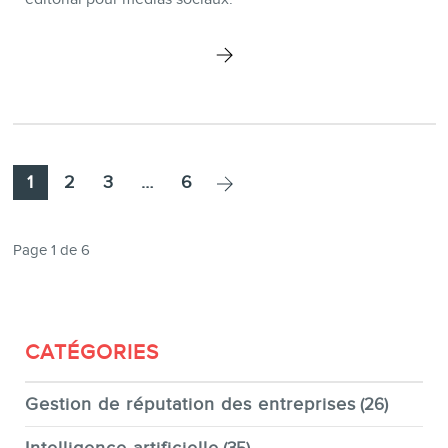
Page
Page
Page
Page
1
2
3
…
6
Page 1 de 6
CATÉGORIES
Gestion de réputation des entreprises
(26)