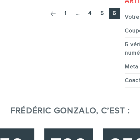
ART
Page
Page
Page
Page
1
…
4
5
6
Votre 
Coup
5 véri
numé
Meta 
Coach
FRÉDÉRIC GONZALO, C’EST :