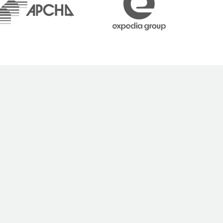
es propos afin que
du marketing
 qu’il ait appuyé
toire invité. »