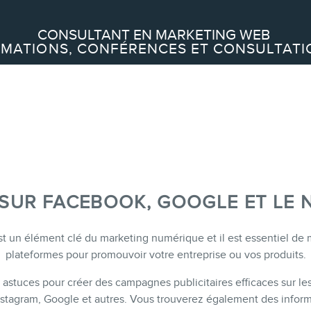
Recherche
CONSULTANT EN MARKETING WEB
MATIONS, CONFÉRENCES ET CONSULTATI
À PROPOS
À propos
Équipe
 SUR FACEBOOK, GOOGLE ET LE
SERVICES
st un élément clé du marketing numérique et il est essentiel de m
plateformes pour promouvoir votre entreprise ou vos produits.
Conférences
astuces pour créer des campagnes publicitaires efficaces sur le
Formations marketing en ligne
nstagram, Google et autres. Vous trouverez également des informa