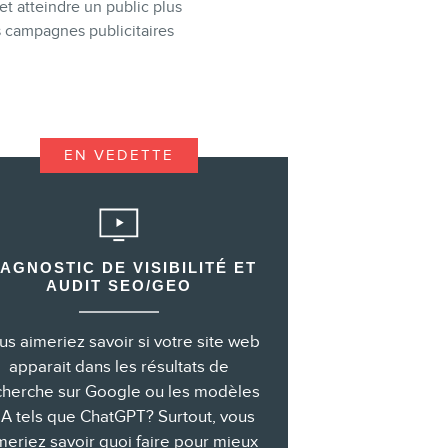
t atteindre un public plus
 campagnes publicitaires
EN VEDETTE
IAGNOSTIC DE VISIBILITÉ ET
AUDIT SEO/GEO
us aimeriez savoir si votre site web
apparait dans les résultats de
cherche sur Google ou les modèles
IA tels que ChatGPT? Surtout, vous
meriez savoir quoi faire pour mieux