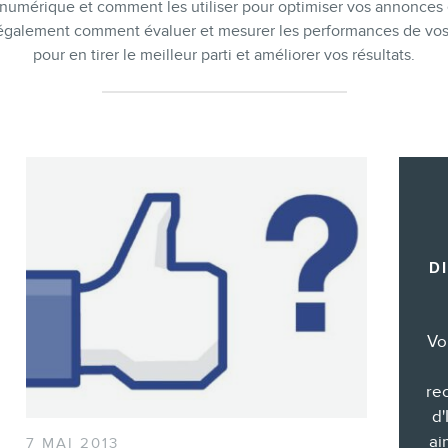
Formations marketing de groupe
 numérique et comment les utiliser pour optimiser vos annonces e
 également comment évaluer et mesurer les performances de vos
Consultations
pour en tirer le meilleur parti et améliorer vos résultats.
Audits web (SEO) et IA (GEO)
Ebooks
BOUTIQUE
D
Vo
BLOGUE
re
d'
ai
7 MAI 2013