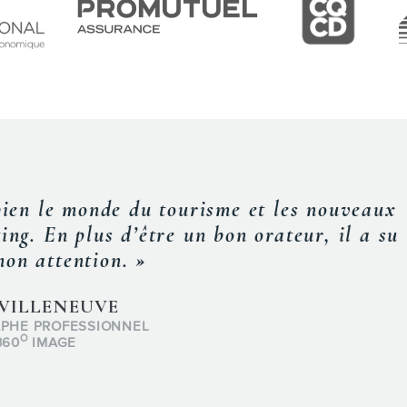
rence, Frédéric a su vulgariser avec brio l
rticipants comprennent bien les subtilités 
ous avons particulièrement apprécié le fait
des exemples concrets et pertinents à l’audi
STÉPHANIE DUPUIS
PRÉSIDENTE
THEMA STRATÉGIE CONSEIL