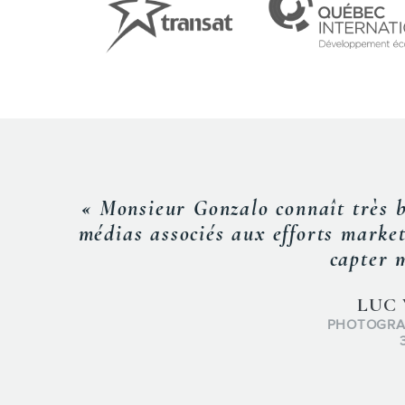
« Lors de la confé
tous les pa
d’aujourd’hui. N
ses dires avec 