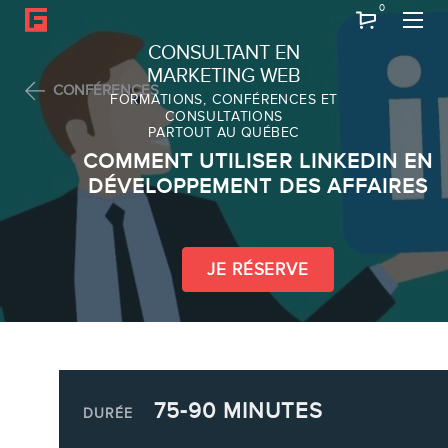
0
Recherche
CONSULTANT EN
MARKETING WEB
CONFÉRENCES
FORMATIONS, CONFÉRENCES ET
CONSULTATIONS
PARTOUT AU QUÉBEC
À PROPOS
COMMENT UTILISER LINKEDIN EN
À propos
DÉVELOPPEMENT DES AFFAIRES
Équipe
JE RÉSERVE
SERVICES
75-90 MINUTES
DURÉE
Conférences