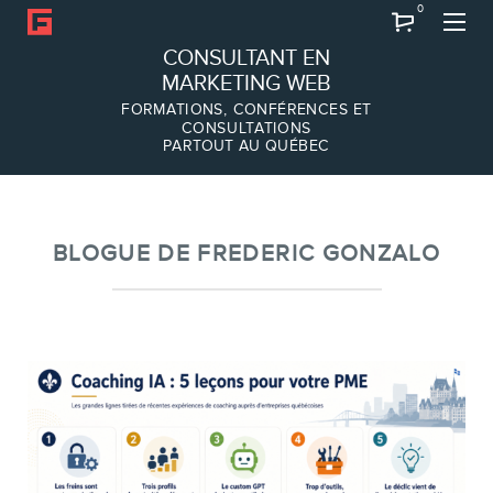
0
Recherche
CONSULTANT EN
MARKETING WEB
FORMATIONS, CONFÉRENCES ET
CONSULTATIONS
PARTOUT AU QUÉBEC
À PROPOS
À propos
Équipe
BLOGUE DE FREDERIC GONZALO