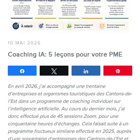
SERVICES
10 MAI 2026
Conférences
Coaching IA: 5 leçons pour votre PME
Formations marketing en ligne
Partagez
Tweetez
Partagez
Épingle
Formations marketing de
groupe
En avril 2026, j’ai accompagné une trentaine
d’entreprises et organismes touristiques des Cantons-de-
Consultations
l’Est dans un programme de coaching individuel sur
Audits web (SEO) et IA (GEO)
l’intelligence artificielle.
Au cours du dernier mois, j’ai
donc effectué plus de 45 sessions Zoom
,
pour une
Ebooks
cinquantaine heures d’échanges. Cela faisait suite à un
programme fructueux similaire effectué en 2025, auprès
d’une soixantaine d’entreprises des Cantons-de-l’Est et