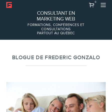
0
Recherche
CONSULTANT EN
MARKETING WEB
FORMATIONS, CONFÉRENCES ET
CONSULTATIONS
PARTOUT AU QUÉBEC
À PROPOS
À propos
Équipe
BLOGUE DE FREDERIC GONZALO