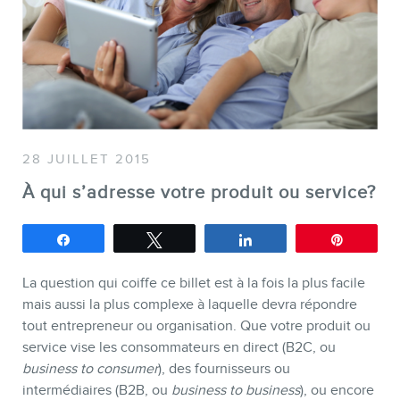
SERVICES
Conférences
28 JUILLET 2015
Formations marketing en ligne
À qui s’adresse votre produit ou service?
Formations marketing de
groupe
Partagez
Tweetez
Partagez
Épingle
Consultations
La question qui coiffe ce billet est à la fois la plus facile
Audits web (SEO) et IA (GEO)
mais aussi la plus complexe à laquelle devra répondre
Ebooks
tout entrepreneur ou organisation. Que votre produit ou
service vise les consommateurs en direct (B2C, ou
business to consumer
), des fournisseurs ou
intermédiaires (B2B, ou
business to business
), ou encore