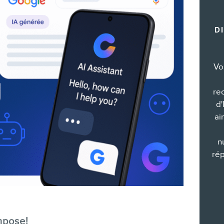
Formations marketing de groupe
D
Consultations
Audits web (SEO) et IA (GEO)
Ebooks
Vo
re
d'
ai
BOUTIQUE
n
rép
BLOGUE
mpose!