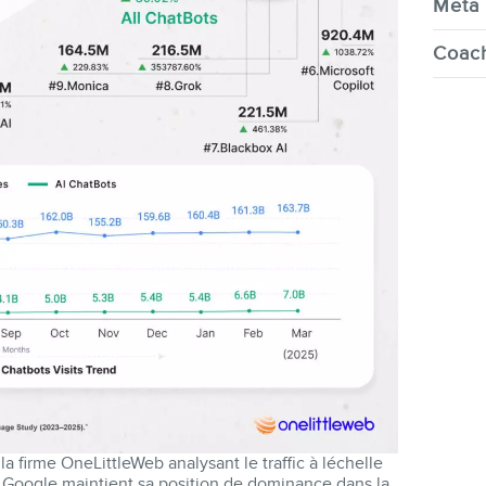
Meta 
Coach
firme OneLittleWeb analysant le traffic à léchelle
 Google maintient sa position de dominance dans la