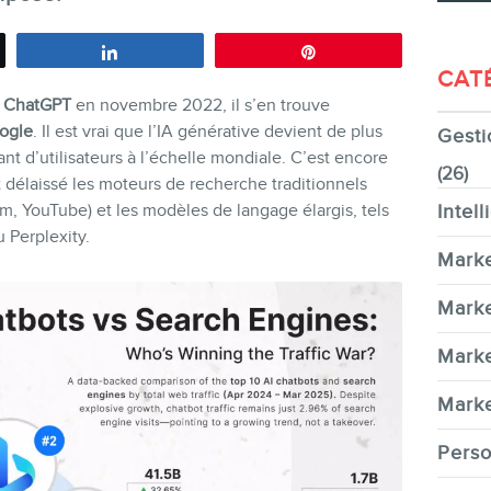
Partagez
Épingle
CAT
e
ChatGPT
en novembre 2022, il s’en trouve
ogle
. Il est vrai que l’IA générative devient de plus
Gesti
CONTACT
nt d’utilisateurs à l’échelle mondiale. C’est encore
(26)
t délaissé les moteurs de recherche traditionnels
am, YouTube) et les modèles de langage élargis, tels
Intell
 Perplexity.
Marke
MEMBRES
Marke
Marke
Marke
Perso
INFOLETTRE