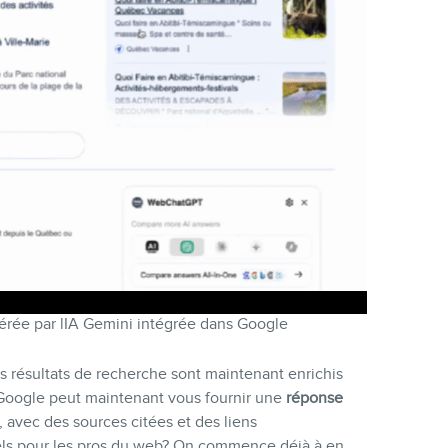
érée par lIA Gemini intégrée dans Google
es résultats de recherche sont maintenant enrichis
s, Google peut maintenant vous fournir une
réponse
avec des sources citées et des liens
els pour les pros du web? On commence déjà à en