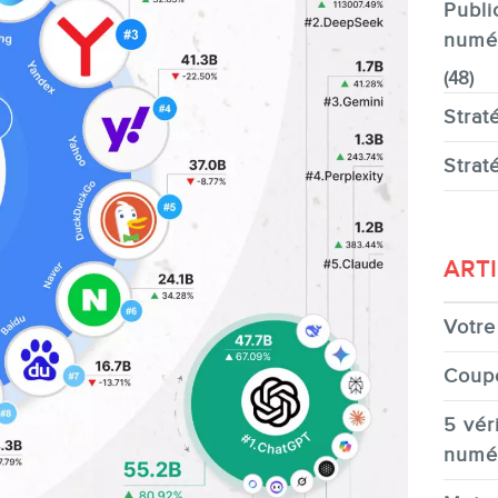
Publi
numé
(48)
Strat
Strat
ART
Votre 
Coup
5 véri
numé