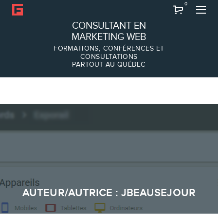
0
Recherche
CONSULTANT EN
MARKETING WEB
FORMATIONS, CONFÉRENCES ET
CONSULTATIONS
PARTOUT AU QUÉBEC
À PROPOS
À propos
Équipe
SERVICES
AUTEUR/AUTRICE :
JBEAUSEJOUR
Conférences