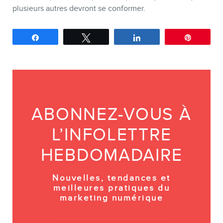
plusieurs autres devront se conformer.
Partagez
Tweetez
Partagez
Épingle
ABONNEZ-VOUS À
L’INFOLETTRE
HEBDOMADAIRE
Nouvelles, tendances et
meilleures pratiques du
marketing numérique