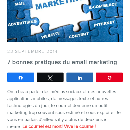
SERVICES
23 SEPTEMBRE 2014
Conférences
7 bonnes pratiques du email marketing
Formations marketing en l
Formations marketing de g
Partagez
Tweetez
Partagez
Épingle
Consultations
On a beau parler des médias sociaux et des nouvelles
Audits web (SEO) et IA (G
applications mobiles, de messages texte et autres
technologies du jour, le courriel demeure un outil
Ebooks
marketing trop souvent sous-estimé et sous-exploité. Je
vous en parlais d’ailleurs il y a plus de deux ans ici-
même:
Le courriel est mort! Vive le courriel!