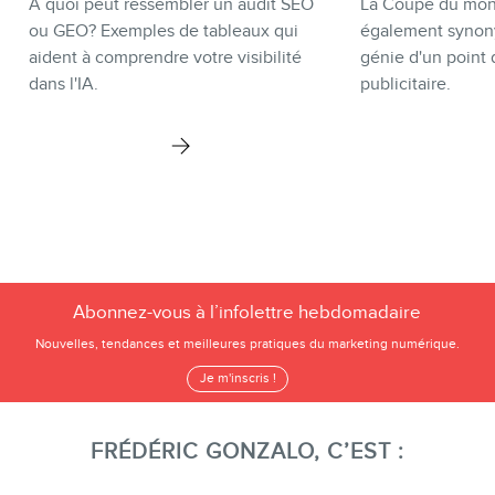
À quoi peut ressembler un audit SEO
La Coupe du mond
ou GEO? Exemples de tableaux qui
également synon
aident à comprendre votre visibilité
génie d'un point 
dans l'IA.
publicitaire.
Abonnez-vous à l’infolettre hebdomadaire
Nouvelles, tendances et meilleures pratiques du marketing numérique.
Je m'inscris !
FRÉDÉRIC GONZALO, C’EST :