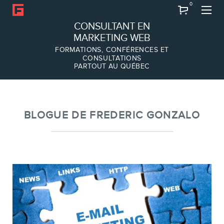
0
Recherche
CONSULTANT EN
MARKETING WEB
FORMATIONS, CONFÉRENCES ET
CONSULTATIONS
PARTOUT AU QUÉBEC
À PROPOS
À propos
Équipe
BLOGUE DE FREDERIC GONZALO