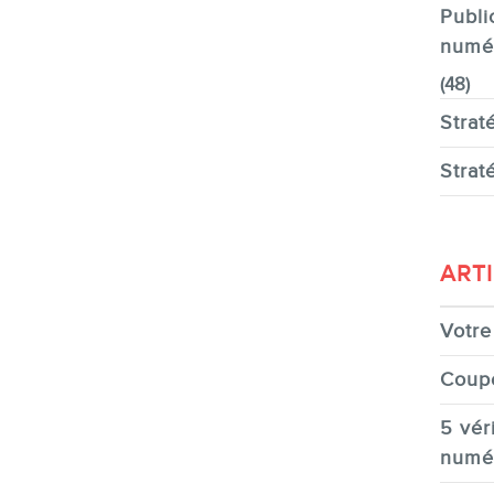
Publi
numé
(48)
Strat
Strat
ART
Votre 
Coup
5 véri
numé