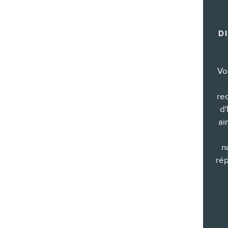
Formations marketing de groupe
Consultations
D
Audits web (SEO) et IA (GEO)
Ebooks
Vo
re
d'
BOUTIQUE
ai
n
rép
BLOGUE