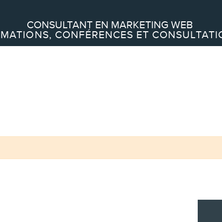
Recherche
CONSULTANT EN MARKETING WEB
MATIONS, CONFÉRENCES ET CONSULTATI
À PROPOS
À propos
Équipe
SERVICES
Conférences
Formations marketing en ligne