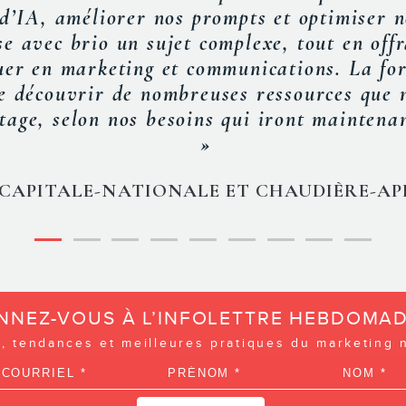
s, de bons trucs, de bonnes astuces. Confér
t dynamique qui sait prêcher par l’exemple.
THOMAS GAGNON
COORDONNATEUR VENTES & MARKETING
LA SAGUENÉENNE
NNEZ-VOUS À L’INFOLETTRE HEBDOMAD
, tendances et meilleures pratiques du marketing