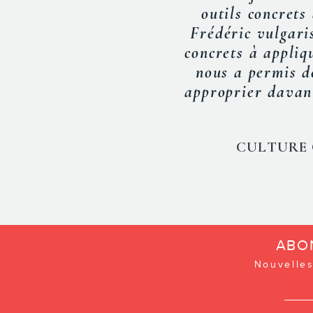
« De bons conseil
e
ABO
Nouvelles