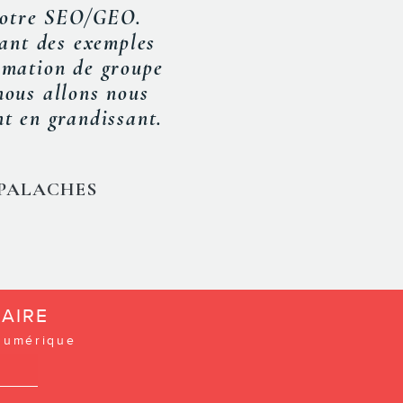
encier intéressant
 »
AIRE
 numérique