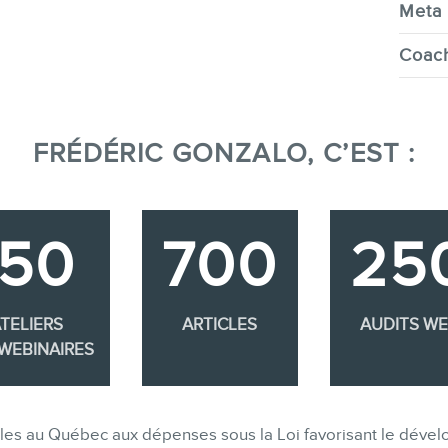
Meta 
Coach
FRÉDÉRIC GONZALO, C’EST :
350
700
25
TELIERS
ARTICLES
AUDITS W
WEBINAIRES
gibles au Québec aux dépenses sous la Loi favorisant le dév