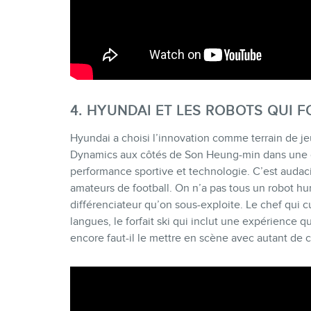
4. HYUNDAI ET LES ROBOTS QUI F
Hyundai a choisi l’innovation comme terrain de je
Dynamics aux côtés de Son Heung-min dans une 
performance sportive et technologie. C’est audacie
amateurs de football. On n’a pas tous un robot h
différenciateur qu’on sous-exploite. Le chef qui cu
langues, le forfait ski qui inclut une expérience q
encore faut-il le mettre en scène avec autant de c