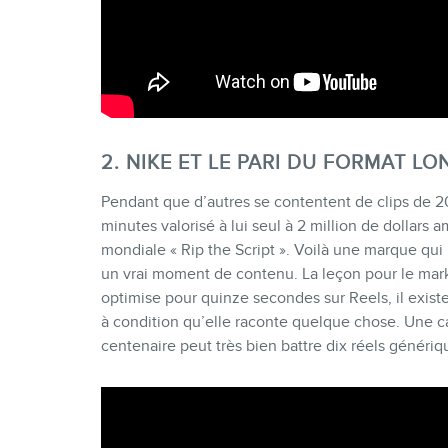
2. NIKE ET LE PARI DU FORMAT LO
Pendant que d’autres se contentent de clips de 20
minutes valorisé à lui seul à 2 million de dollars
mondiale « Rip the Script ». Voilà une marque qui re
un vrai moment de contenu. La leçon pour le mark
optimise pour quinze secondes sur Reels, il exist
à condition qu’elle raconte quelque chose. Une cap
centenaire peut très bien battre dix réels génériqu