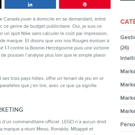
Partagez
Épingle
 le Canada jouer à domicile en se demandant, entre
CAT
c ce genre de budget publicitaire. Oui, je suis ce
r un spot Nike sans calculer le coût par impression,
Gesti
CONTACT
de marque. Et disons que voir nos Rouges évoluer à
(26)
 1-1 contre la Bosnie-Herzégovine puis une victoire
de pousser l’analyse plus loin que le simple plaisir
Intell
Marke
s trois pays hôtes, offre un terrain de jeu en or
MEMBRES
Marke
parallèles que j’en tire, avec ce que ça signifie
Marke
RKETING
Marke
s d’un commanditaire officiel. LEGO n’a aucun droit
Perso
 la marque a réuni Messi, Ronaldo, Mbappé et
INFOLETTRE