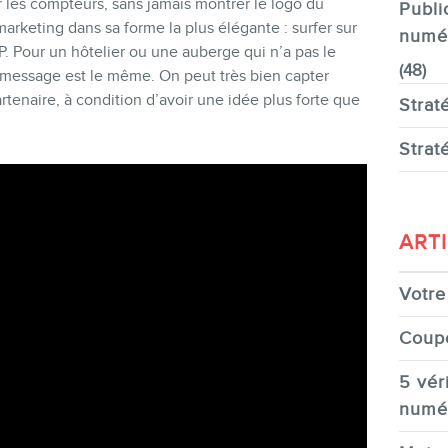
r les compteurs, sans jamais montrer le logo du
Publi
arketing dans sa forme la plus élégante : surfer sur
numé
P. Pour un hôtelier ou une auberge qui n’a pas le
(48)
le message est le même. On peut très bien capter
tenaire, à condition d’avoir une idée plus forte que
Strat
EN
Strat
ART
Votre 
Coup
5 véri
numé