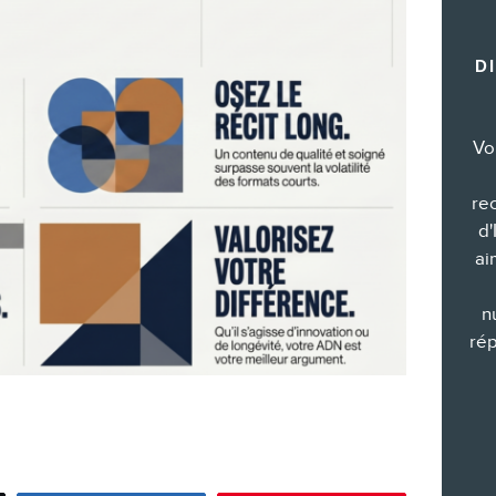
Formations marketing de groupe
D
Consultations
Audits web (SEO) et IA (GEO)
Ebooks
Vo
re
d'
ai
BOUTIQUE
n
rép
BLOGUE