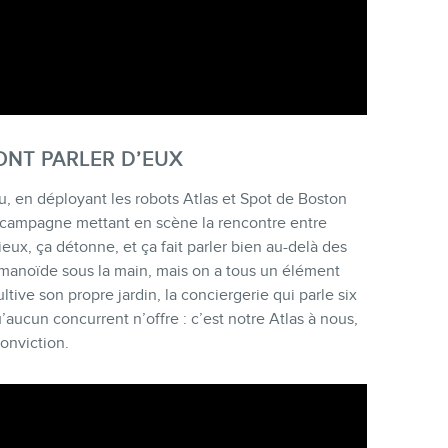
ONT PARLER D’EUX
u, en déployant les robots Atlas et Spot de Boston
campagne mettant en scène la rencontre entre
ux, ça détonne, et ça fait parler bien au-delà des
umanoïde sous la main, mais on a tous un élément
ltive son propre jardin, la conciergerie qui parle six
u’aucun concurrent n’offre : c’est notre Atlas à nous,
onviction.