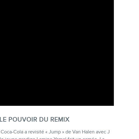
 LE POUVOIR DU REMIX
 Coca-Cola a revisité « Jump » de Van Halen avec J