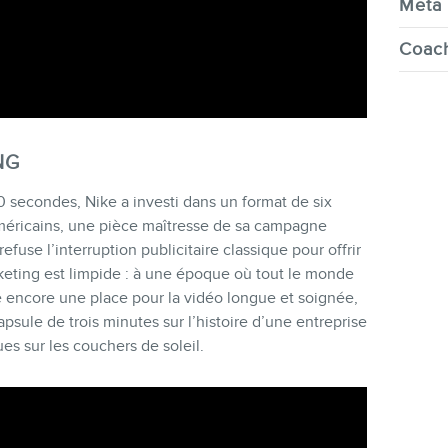
Meta 
Coach
NG
 secondes, Nike a investi dans un format de six
 américains, une pièce maîtresse de sa campagne
fuse l’interruption publicitaire classique pour offrir
eting est limpide : à une époque où tout le monde
e encore une place pour la vidéo longue et soignée,
sule de trois minutes sur l’histoire d’une entreprise
es sur les couchers de soleil.