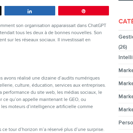
Partagez
Épingle
CAT
omment son organisation apparaissait dans ChatGPT
ttendait tous les deux à de bonnes nouvelles. Son
Gesti
CONTACT
ent sur les réseaux sociaux. Il investissait en
(26)
Intell
Marke
s avons réalisé une dizaine d’audits numériques
MEMBRES
Marke
ellerie, culture, éducation, services aux entreprises.
la performance du site web, les médias sociaux, le
Marke
r ce qu’on appelle maintenant le GEO, ou
ns les moteurs d’intelligence artificielle comme
Marke
Perso
INFOLETTRE
s ce tour d’horizon m’a réservé plus d’une surprise.