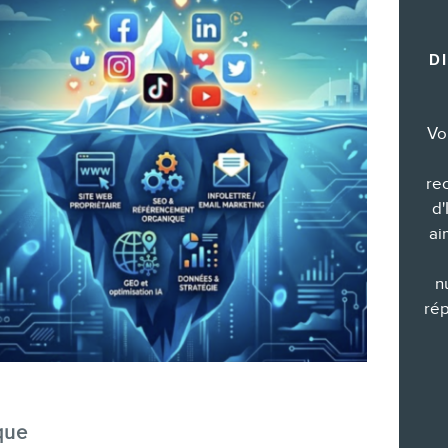
Formations marketing de groupe
D
Consultations
Audits web (SEO) et IA (GEO)
Ebooks
Vo
re
d'
ai
BOUTIQUE
n
rép
BLOGUE
que