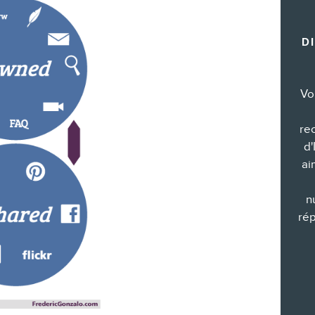
Formations marketing de groupe
D
Consultations
Audits web (SEO) et IA (GEO)
Ebooks
Vo
re
d'
ai
BOUTIQUE
n
rép
BLOGUE