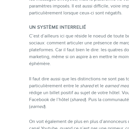
paramètres imposés. Il est aussi difficile, voire i
particulièrement lorsque ceux-ci sont négatifs.
UN SYSTÈME INTERRELIÉ
C’est d’ailleurs ici que réside le noeud de toute 
sociaux: comment articuler une présence de marqu
plateformes. Car il faut bien le dire: les quatres 
marketing, même si on aspire à en mettre le moin
éphémère.
Il faut dire aussi que les distinctions ne sont pa
particulièrement entre le
shared
et le
earned med
rédige un billet positif au sujet de votre hôtel. V
Facebook de l’hôtel (
shared
). Puis la communauté
(
earned
).
On voit également de plus en plus d’annonceurs d
canal Youtube, quand ce n’est pas une primeur, 