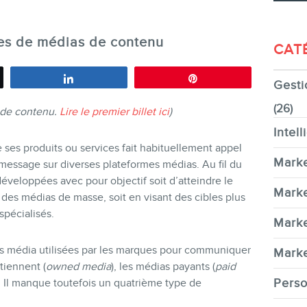
mes de médias de contenu
CAT
Partagez
Épingle
Gesti
CONTACT
(26)
g de contenu.
Lire le premier billet ici
)
Intell
ses produits ou services fait habituellement appel
Marke
essage sur diverses plateformes médias. Au fil du
éveloppées avec pour objectif soit d’atteindre le
MEMBRES
Marke
des médias de masse, soit en visant des cibles plus
spécialisés.
Marke
rmes média utilisées par les marques pour communiquer
Marke
tiennent (
owned media
), les médias payants (
paid
Perso
. Il manque toutefois un quatrième type de
INFOLETTRE