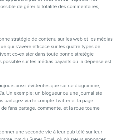
mpossible de gérer la totalité des commentaires,
bonne stratégie de contenu sur les web et les médias
e qui s’avère efficace sur les quatre types de
doivent co-exister dans toute bonne stratégie
s possible sur les médias payants où la dépense est
s toujours aussi évidentes que sur ce diagramme,
ia
. Un exemple: un blogueur ou une journaliste
ous partagez via le compte Twitter et la page
 de fans partage, commente, et la roue tourne
onner une seconde vie à leur pub télé sur leur
comme lors du Super Bowl, où plusieurs annonces