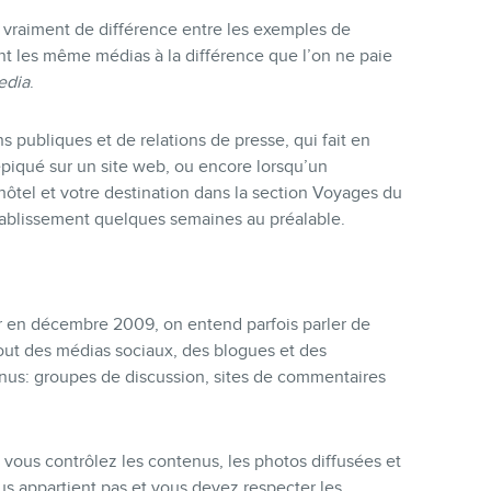
s vraiment de différence entre les exemples de
sont les même médias à la différence que l’on ne paie
edia
.
ns publiques et de relations de presse, qui fait en
piqué sur un site web, ou encore lorsqu’un
 hôtel et votre destination dans la section Voyages du
établissement quelques semaines au préalable.
er en décembre 2009, on entend parfois parler de
tout des médias sociaux, des blogues et des
enus: groupes de discussion, sites de commentaires
vous contrôlez les contenus, les photos diffusées et
s appartient pas et vous devez respecter les