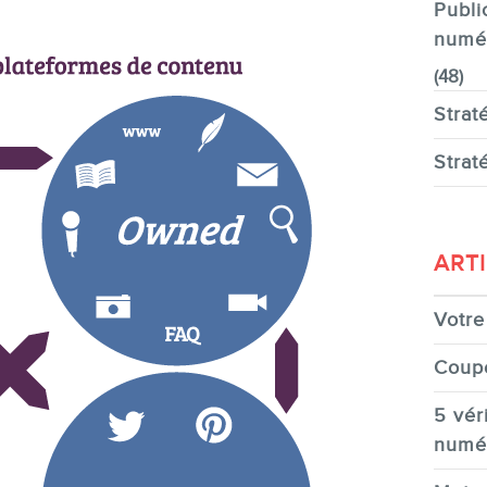
Publi
numé
(48)
Strat
Strat
ART
Votre 
Coup
5 véri
numé