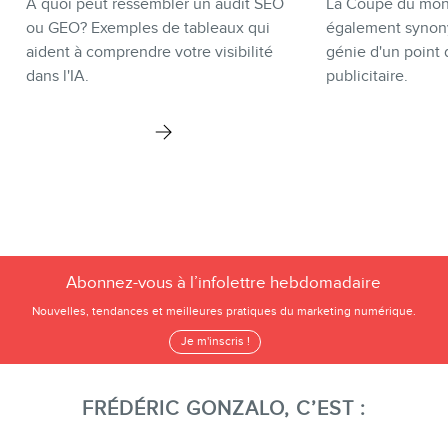
À quoi peut ressembler un audit SEO
La Coupe du mond
ou GEO? Exemples de tableaux qui
également synon
aident à comprendre votre visibilité
génie d'un point 
dans l'IA.
publicitaire.
Abonnez-vous à l’infolettre hebdomadaire
Nouvelles, tendances et meilleures pratiques du marketing numérique.
Je m'inscris !
FRÉDÉRIC GONZALO, C’EST :