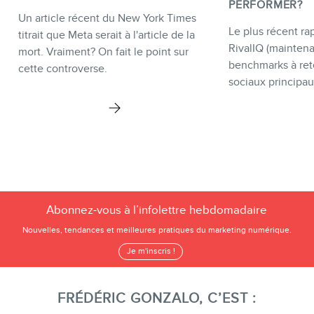
PERFORMER?
Un article récent du New York Times
Le plus récent rap
titrait que Meta serait à l'article de la
RivalIQ (mainten
mort. Vraiment? On fait le point sur
benchmarks à ret
cette controverse.
sociaux principau
Abonnez-vous à l’infolettre hebdomadaire
Nouvelles, tendances et meilleures pratiques du marketing numérique.
Je m'inscris !
FRÉDÉRIC GONZALO, C’EST :