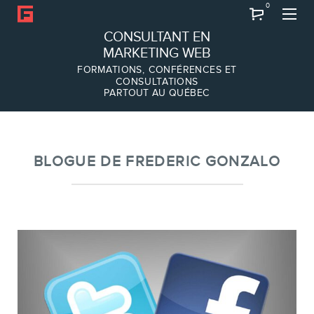
0
Recherche
CONSULTANT EN
MARKETING WEB
FORMATIONS, CONFÉRENCES ET
CONSULTATIONS
PARTOUT AU QUÉBEC
À PROPOS
À propos
Équipe
BLOGUE DE FREDERIC GONZALO