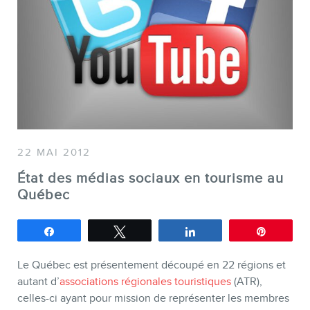
SERVICES
Conférences
Formations marketing en ligne
22 MAI 2012
Formations marketing de
État des médias sociaux en tourisme au
groupe
Québec
Consultations
Partagez
Tweetez
Partagez
Épingle
Audits web (SEO) et IA (GEO)
Ebooks
Le Québec est présentement découpé en 22 régions et
autant d’
associations régionales touristiques
(ATR),
celles-ci ayant pour mission de représenter les membres