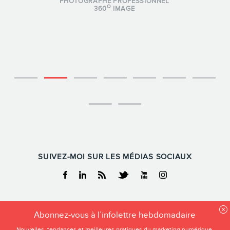
PHOTOGRAPHE PROFESSIONNEL
O
360
IMAGE
SUIVEZ-MOI SUR LES MÉDIAS SOCIAUX
Facebook
Linkedin
RSS
Twitter
Youtube
Instagram
FREDERIC GONZALO
Abonnez-vous à l’infolettre hebdomadaire
Tous droits reservés
Nouvelles, tendances et meilleures pratiques du marketing numérique.