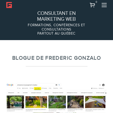
0
Recherche
CONSULTANT EN
MARKETING WEB
FORMATIONS, CONFÉRENCES ET
CONSULTATIONS
PARTOUT AU QUÉBEC
À PROPOS
À propos
Équipe
BLOGUE DE FREDERIC GONZALO