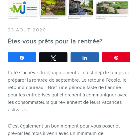
SERVICES
Conférences
23 AOÛT 2020
Formations marketing en ligne
Êtes-vous prêts pour la rentrée?
Formations marketing de
groupe
Partagez
Tweetez
Partagez
Épingle
Consultations
L’été s’achève (trop) rapidement et c’est déjà le temps de
Audits web (SEO) et IA (GEO)
préparer la rentrée de septembre. Le retour à l’école, le
retour au bureau… Bref, une période faste de l’année
Ebooks
pour les entreprises qui cherchent à communiquer avec
les consommateurs qui reviennent de leurs vacances
estivales.
C’est également un bon moment pour vous poser et
prévoir les mois à venir avec un minimum de