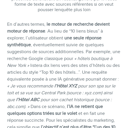
forme de texte avec sources référentes si on veut
pousser lenquête plus loin
En d’autres termes,
le moteur de recherche devient
moteur de réponse
. Au lieu de “10 liens bleus” à
explorer, l’utilisateur obtient
une seule réponse
synthétique
, éventuellement suivie de quelques
suggestions de sources additionnelles. Par exemple, une
recherche Google classique pour
« hôtels boutique à
CONTACT
New York »
listera dix liens vers des sites d’hôtels ou des
articles du style “Top 10 des hôtels…”. Une requête
équivalente posée à une IA générative pourrait donner :
« Je vous recommande
l’Hôtel XYZ
pour son spa sur le
toit et sa vue sur Central Park (source : xyz.com) ainsi
que
l’Hôtel ABC
pour son cachet historique (source :
abc.com). »
Dans ce scénario,
l’IA ne retient que
quelques options triées sur le volet
et en fait une
réponse succincte. Pour les spécialistes du marketing,
cela signifie que
l’objectif n’est plus d’être “l’un des 10