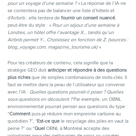
pour un voyage d’une semaine ? »
La réponse de l’IA ne
se contentera pas de balancer une liste d’hôtels et
d’Airbnb ; elle tentera de
fournir un conseil nuancé
,
peut-être du style :
« Pour un séjour d’une semaine à
Londres, un hôtel offre l’avantage X… tandis qu’un
Airbnb permet Y… Choisissez en fonction de Z. (sources :
blog_voyage.com, magazine_tourisme.uk) »
.
Pour les créateurs de contenu, cela signifie que la
stratégie GEO doit
anticiper et répondre à des questions
plus riches
que de simples combinaisons de mots-clés. Il
faut se mettre dans la peau de l’utilisateur qui converse
avec l’IA :
Quelles questions pourrait-il poser ? Quelles
sous-questions en découlent ?
Par exemple, un OBNL
environnemental pourrait penser aux questions du type :
“
Comment
puis-je réduire mon empreinte carbone au
quotidien ?”, “
Est-ce que
le recyclage des piles en vaut la
peine ?” ou “
Quel
OBNL à Montréal accepte des
volontaires pour des nettoyages de parcs ou corvées