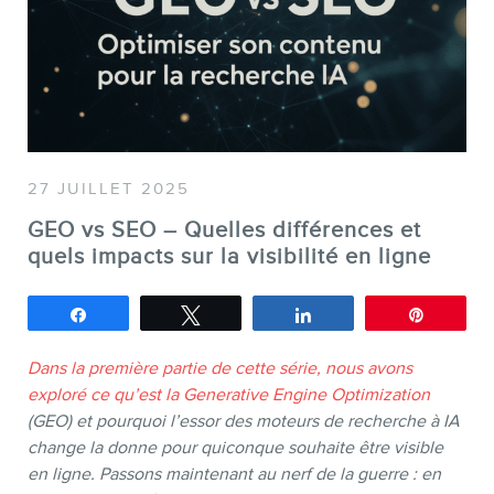
SERVICES
27 JUILLET 2025
Conférences
GEO vs SEO – Quelles différences et
quels impacts sur la visibilité en ligne
Formations marketing en ligne
Formations marketing de
Partagez
Tweetez
Partagez
Épingle
groupe
Consultations
Dans la première partie de cette série, nous avons
exploré ce qu’est la Generative Engine Optimization
Audits web (SEO) et IA (GEO)
(GEO) et pourquoi l’essor des moteurs de recherche à IA
Ebooks
change la donne pour quiconque souhaite être visible
en ligne. Passons maintenant au nerf de la guerre : en