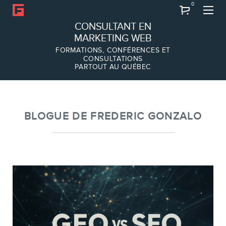
0
Recherche
CONSULTANT EN
MARKETING WEB
FORMATIONS, CONFÉRENCES ET
CONSULTATIONS
PARTOUT AU QUÉBEC
À PROPOS
À propos
Équipe
BLOGUE DE FREDERIC GONZALO