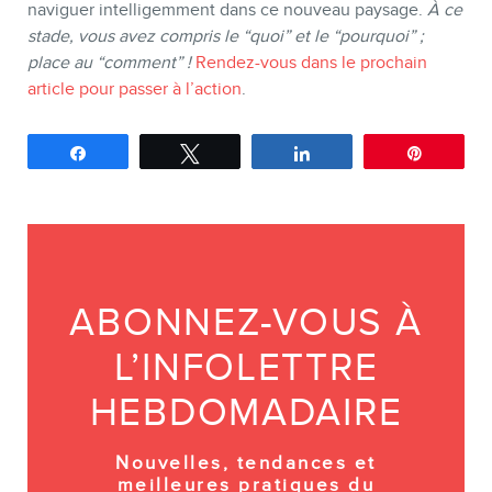
naviguer intelligemment dans ce nouveau paysage.
À ce
stade, vous avez compris le “quoi” et le “pourquoi” ;
place au “comment” !
Rendez-vous dans le prochain
article pour passer à l’action
.
Partagez
Tweetez
Partagez
Épingle
ABONNEZ-VOUS À
L’INFOLETTRE
HEBDOMADAIRE
Nouvelles, tendances et
meilleures pratiques du