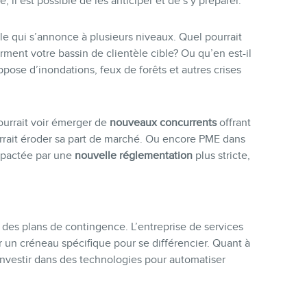
 il est possible de les anticiper et de s’y préparer.
 qui s’annonce à plusieurs niveaux. Quel pourrait
ment votre bassin de clientèle cible? Ou qu’en est-il
pose d’inondations, feux de forêts et autres crises
ourrait voir émerger de
nouveaux concurrents
offrant
urrait éroder sa part de marché. Ou encore PME dans
impactée par une
nouvelle réglementation
plus stricte,
r des plans de contingence. L’entreprise de services
ler un créneau spécifique pour se différencier. Quant à
 investir dans des technologies pour automatiser