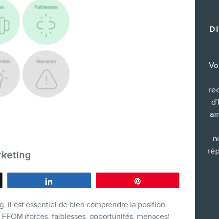
Formations marketing de groupe
D
Consultations
Audits web (SEO) et IA (GEO)
Ebooks
Vo
re
d'
ai
BOUTIQUE
n
rép
rketing
Partagez
Épingle
, il est essentiel de bien comprendre la position
BLOGUE
se FFOM (forces, faiblesses, opportunités, menaces)