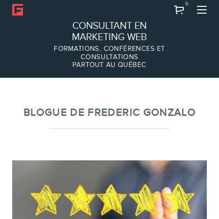
0
Recherche
CONSULTANT EN
MARKETING WEB
FORMATIONS, CONFÉRENCES ET
CONSULTATIONS
PARTOUT AU QUÉBEC
À PROPOS
À propos
Équipe
BLOGUE DE FREDERIC GONZALO