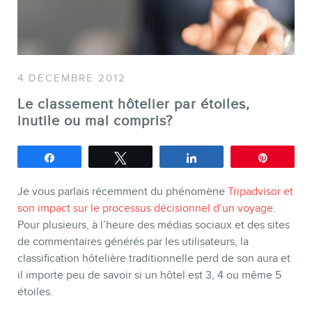
SERVICES
Conférences
Formations marketing en ligne
4 DÉCEMBRE 2012
Formations marketing de
Le classement hôtelier par étoiles,
groupe
inutile ou mal compris?
Consultations
Partagez
Tweetez
Partagez
Épingle
Audits web (SEO) et IA (GEO)
Ebooks
Je vous parlais récemment du phénomène
Tripadvisor et
son impact sur le processus décisionnel d’un voyage
.
Pour plusieurs, à l’heure des médias sociaux et des sites
de commentaires générés par les utilisateurs, la
classification hôtelière traditionnelle perd de son aura et
il importe peu de savoir si un hôtel est 3, 4 ou même 5
étoiles.