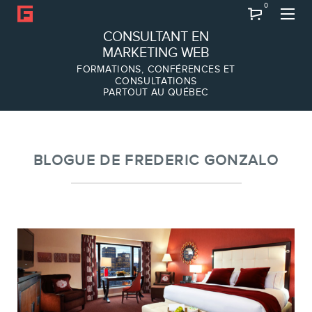
0
Recherche
CONSULTANT EN
MARKETING WEB
FORMATIONS, CONFÉRENCES ET
CONSULTATIONS
PARTOUT AU QUÉBEC
À PROPOS
À propos
Équipe
BLOGUE DE FREDERIC GONZALO