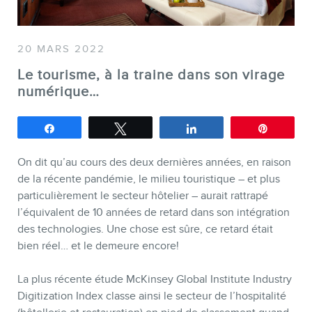
20 MARS 2022
SERVICES
Le tourisme, à la traine dans son virage
Conférences
numérique…
Formations marketing en ligne
Partagez
Tweetez
Partagez
Épingle
Formations marketing de
groupe
On dit qu’au cours des deux dernières années, en raison
de la récente pandémie, le milieu touristique – et plus
Consultations
particulièrement le secteur hôtelier – aurait rattrapé
Audits web (SEO) et IA (GEO)
l’équivalent de 10 années de retard dans son intégration
des technologies. Une chose est sûre, ce retard était
Ebooks
bien réel… et le demeure encore!
La plus récente étude McKinsey Global Institute Industry
Digitization Index classe ainsi le secteur de l’hospitalité