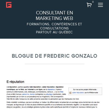
0
Recherche
CONSULTANT EN
MARKETING WEB
FORMATIONS, CONFÉRENCES ET
CONSULTATIONS
PARTOUT AU QUÉBEC
À PROPOS
À propos
Équipe
BLOGUE DE FREDERIC GONZALO