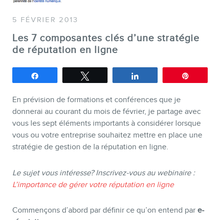
5 FÉVRIER 2013
Les 7 composantes clés d’une stratégie
de réputation en ligne
SERVICES
Conférences
Partagez
Tweetez
Partagez
Épingle
Formations marketing en ligne
En prévision de formations et conférences que je
Formations marketing de
donnerai au courant du mois de février, je partage avec
groupe
vous les sept éléments importants à considérer lorsque
vous ou votre entreprise souhaitez mettre en place une
Consultations
stratégie de gestion de la réputation en ligne.
Audits web (SEO) et IA (GEO)
Le sujet vous intéresse? Inscrivez-vous au webinaire :
Ebooks
L’importance de gérer votre réputation en ligne
Commençons d’abord par définir ce qu’on entend par
e-