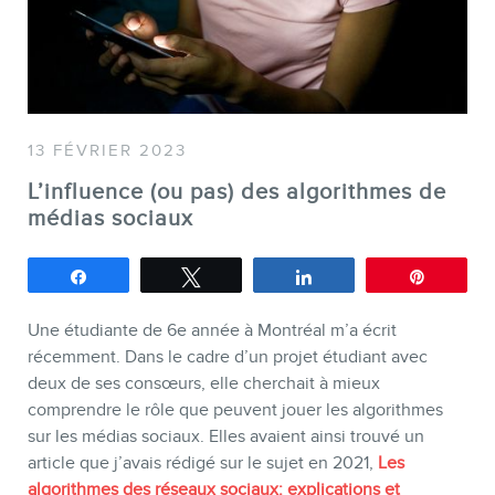
SERVICES
Conférences
Formations marketing en ligne
13 FÉVRIER 2023
Formations marketing de
L’influence (ou pas) des algorithmes de
groupe
médias sociaux
Consultations
Partagez
Tweetez
Partagez
Épingle
Audits web (SEO) et IA (GEO)
Ebooks
Une étudiante de 6e année à Montréal m’a écrit
récemment. Dans le cadre d’un projet étudiant avec
deux de ses consœurs, elle cherchait à mieux
comprendre le rôle que peuvent jouer les algorithmes
sur les médias sociaux. Elles avaient ainsi trouvé un
article que j’avais rédigé sur le sujet en 2021,
Les
algorithmes des réseaux sociaux: explications et