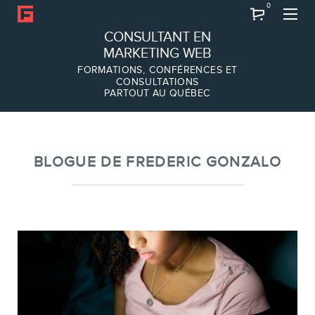
0
Recherche
CONSULTANT EN
MARKETING WEB
FORMATIONS, CONFÉRENCES ET
CONSULTATIONS
PARTOUT AU QUÉBEC
À PROPOS
À propos
Équipe
BLOGUE DE FREDERIC GONZALO