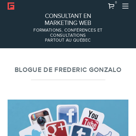
0
Recherche
CONSULTANT EN
MARKETING WEB
FORMATIONS, CONFÉRENCES ET
CONSULTATIONS
PARTOUT AU QUÉBEC
À PROPOS
À propos
Équipe
BLOGUE DE FREDERIC GONZALO