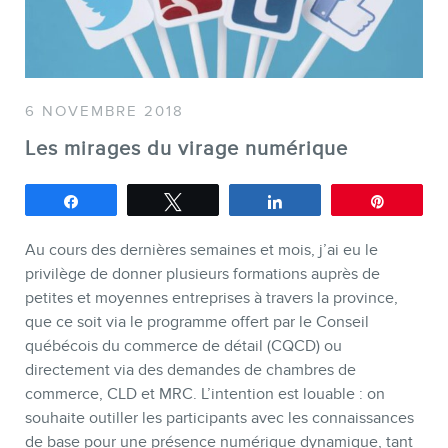
SERVICES
Conférences
6 NOVEMBRE 2018
Formations marketing en ligne
Les mirages du virage numérique
Formations marketing de
Partagez
Tweetez
Partagez
Épingle
groupe
Consultations
Au cours des dernières semaines et mois, j’ai eu le
Audits web (SEO) et IA (GEO)
privilège de donner plusieurs formations auprès de
petites et moyennes entreprises à travers la province,
Ebooks
que ce soit via le programme offert par le Conseil
québécois du commerce de détail (CQCD) ou
directement via des demandes de chambres de
commerce, CLD et MRC. L’intention est louable : on
souhaite outiller les participants avec les connaissances
de base pour une présence numérique dynamique, tant