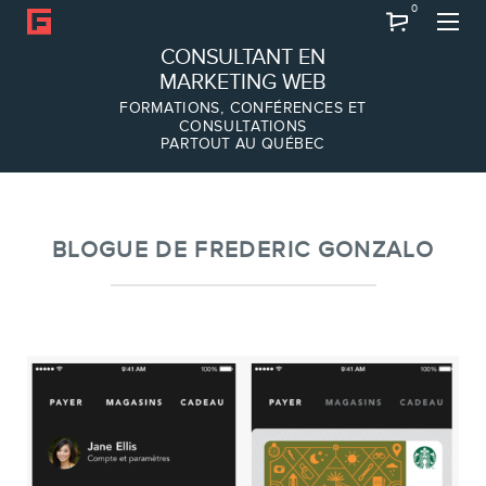
0
Recherche
CONSULTANT EN
MARKETING WEB
FORMATIONS, CONFÉRENCES ET
CONSULTATIONS
PARTOUT AU QUÉBEC
À PROPOS
À propos
Équipe
BLOGUE DE FREDERIC GONZALO