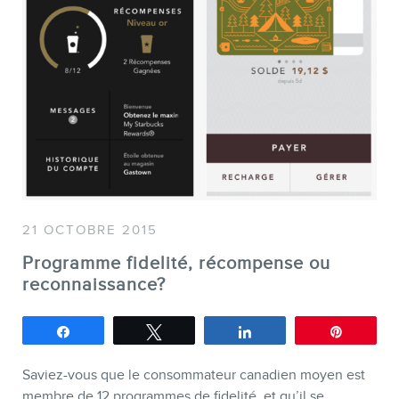
SERVICES
Conférences
Formations marketing en l
Formations marketing de g
Consultations
Audits web (SEO) et IA (G
21 OCTOBRE 2015
Ebooks
Programme fidelité, récompense ou
reconnaissance?
Partagez
Tweetez
Partagez
Épingle
Saviez-vous que le consommateur canadien moyen est
membre de 12 programmes de fidelité, et qu’il se