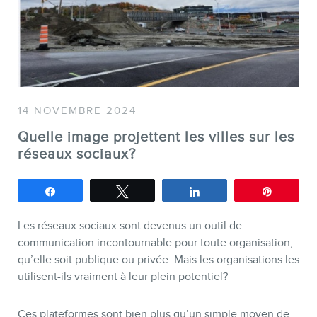
SERVICES
Conférences
Formations marketing en ligne
14 NOVEMBRE 2024
Formations marketing de
Quelle image projettent les villes sur les
groupe
réseaux sociaux?
Consultations
Partagez
Tweetez
Partagez
Épingle
Audits web (SEO) et IA (GEO)
Ebooks
Les réseaux sociaux sont devenus un outil de
communication incontournable pour toute organisation,
qu’elle soit publique ou privée. Mais les organisations les
utilisent-ils vraiment à leur plein potentiel?
Ces plateformes sont bien plus qu’un simple moyen de