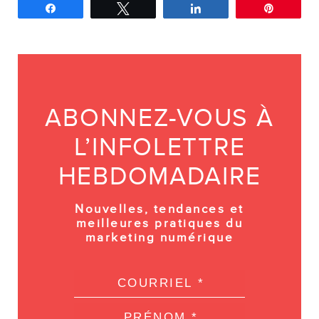
Partagez
Tweetez
Partagez
Épingle
ABONNEZ-VOUS À
L’INFOLETTRE
HEBDOMADAIRE
Nouvelles, tendances et
meilleures pratiques du
marketing numérique