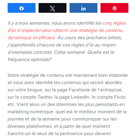
Partagez
Tweetez
Partagez
Épingle
SERVICES
Il y a trois semaines, nous avons identifié les
cinq règles
Conférences
d’or à respecter pour obtenir une stratégie de contenu
Formations marketing en ligne
dynamique et efficace
. Au cours des prochains billets,
j’approfondis chacune de ces règles d’or au moyen
Formations marketing de
d’exemples concrets. Cette semaine: Quelle est la
groupe
fréquence optimale?
Consultations
Votre stratégie de contenu est maintenant bien élaborée
Audits web (SEO) et IA (GEO)
et vous avez identifié les contenus qui seront abordés
Ebooks
sur votre blogue, sur la page Facebook de l’entreprise,
sur le compte Twitter, la page LinkedIn, le compte Flickr,
etc. Vient alors un des dilemmes les plus persistants en
marketing numérique: quel est le meilleur moment de la
journée et de la semaine pour communiquer sur les
diverses plateformes, et à partir de quel moment
franchit-on le seuil de la pertinence pour devenir