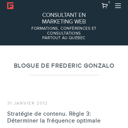
0
Recherche
CONSULTANT EN
MARKETING WEB
FORMATIONS, CONFÉRENCES ET
CONSULTATIONS
PARTOUT AU QUÉBEC
À PROPOS
À propos
Équipe
BLOGUE DE FREDERIC GONZALO
31 JANVIER 2012
Stratégie de contenu. Règle 3:
Déterminer la fréquence optimale