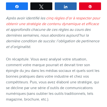
Partagez
Tweetez
Partagez
Épingle
SERVICES
Après avoir identifié les
cinq règles d’or à respecter pour
Conférences
obtenir une stratégie de contenu dynamique et efficace
et approfondis chacune de ces règles au cours des
Formations marketing en ligne
dernières semaines, nous abordons aujourd’hui la
Formations marketing de
dernière condition de succès: l’obligation de pertinence
et d’originalité.
groupe
Consultations
On récapitule. Vous avez analysé votre situation,
Audits web (SEO) et IA (GEO)
comment votre marque pourrait et devrait tirer son
épingle du jeu dans les médias sociaux et quels sont les
Ebooks
bonnes pratiques dans votre industrie et chez vos
compétiteurs. Puis, vous avez élaboré une stratégie, qui
se décline par une série d’outils de communications
numériques (sans oublier les outils traditionnels, tels
magazine, brochure, etc.).