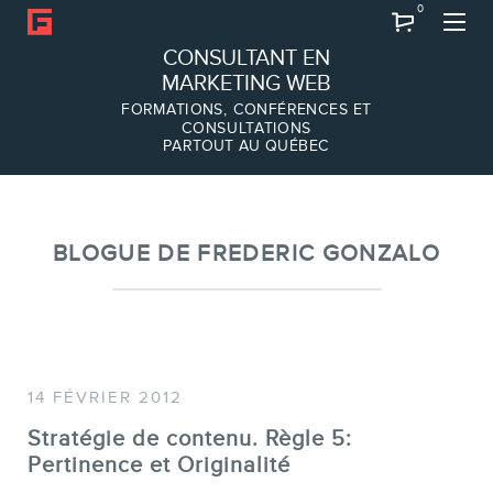
0
Recherche
CONSULTANT EN
MARKETING WEB
FORMATIONS, CONFÉRENCES ET
CONSULTATIONS
PARTOUT AU QUÉBEC
À PROPOS
À propos
Équipe
BLOGUE DE FREDERIC GONZALO
14 FÉVRIER 2012
Stratégie de contenu. Règle 5:
Pertinence et Originalité