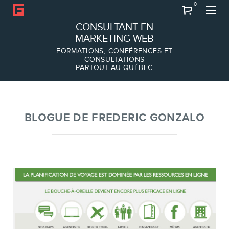
0
Recherche
CONSULTANT EN
MARKETING WEB
FORMATIONS, CONFÉRENCES ET
CONSULTATIONS
PARTOUT AU QUÉBEC
À PROPOS
À propos
Équipe
BLOGUE DE FREDERIC GONZALO