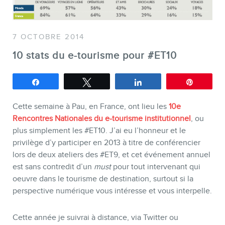
7 OCTOBRE 2014
SERVICES
10 stats du e-tourisme pour #ET10
Conférences
Formations marketing en ligne
Partagez
Tweetez
Partagez
Épingle
Formations marketing de
Cette semaine à Pau, en France, ont lieu les
10e
groupe
Rencontres Nationales du e-tourisme institutionnel
, ou
Consultations
plus simplement les #ET10. J’ai eu l’honneur et le
privilège d’y participer en 2013 à titre de conférencier
Audits web (SEO) et IA (GEO)
lors de deux ateliers des #ET9, et cet événement annuel
Ebooks
est sans contredit d’un
must
pour tout intervenant qui
oeuvre dans le tourisme de destination, surtout si la
perspective numérique vous intéresse et vous interpelle.
Cette année je suivrai à distance, via Twitter ou