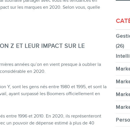
’ai souhaité partager avec vous les tendances en
pact sur les marques en 2020. Selon vous, quelle
CAT
Gesti
CONTACT
ION Z
ET LEUR IMPACT SUR LE
(26)
Intell
rnières années qu’on en vient presque à oublier la
Marke
e considérable en 2020.
MEMBRES
Marke
on Y, sont les gens nés entre 1980 et 1995, et sont la
vail, ayant surpassé les Boomers officiellement en
Marke
Marke
nés entre 1996 et 2010. En 2020, ils représenteront
Perso
avec un pouvoir de dépense estimé à plus de 40
INFOLETTRE