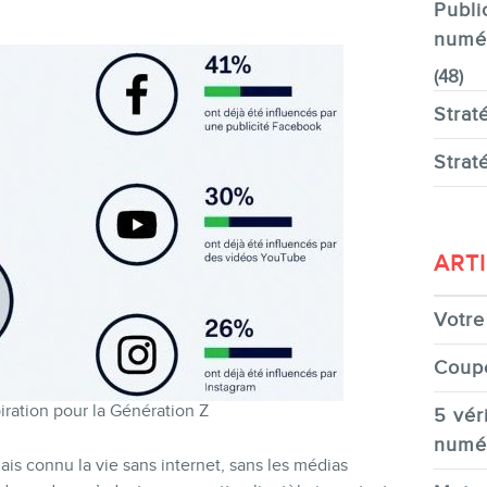
Publi
numé
(48)
Strat
Strat
ART
Votre 
Coup
iration pour la Génération Z
5 véri
numé
ais connu la vie sans internet, sans les médias