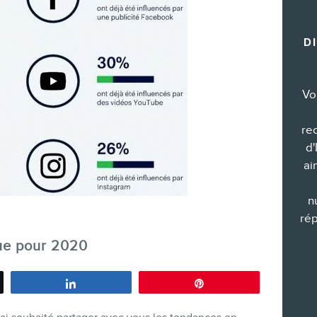
Formations marketing de groupe
D
Consultations
Audits web (SEO) et IA (GEO)
Ebooks
Vo
re
d'
ai
BOUTIQUE
n
rép
ue pour 2020
Partagez
Épingle
BLOGUE