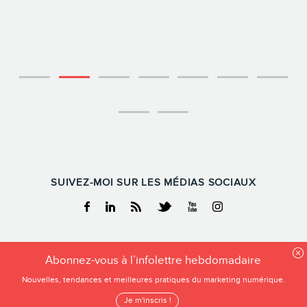
SUIVEZ-MOI SUR LES MÉDIAS SOCIAUX
Facebook
Linkedin
RSS
Twitter
Youtube
Instagram
FREDERIC GONZALO
Abonnez-vous à l’infolettre hebdomadaire
Tous droits reservés
Nouvelles, tendances et meilleures pratiques du marketing numérique.
Frederic Gonzalo 2026
Je m'inscris !