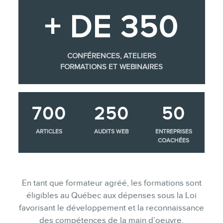
+ DE 350
CONFÉRENCES, ATELIERS
FORMATIONS ET WEBINAIRES
700
250
50
ARTICLES
AUDITS WEB
ENTREPRISES
COACHÉES
En tant que formateur agréé, les formations sont
éligibles au Québec aux dépenses sous la Loi
favorisant le développement et la reconnaissance
des compétences de la main d’oeuvre.