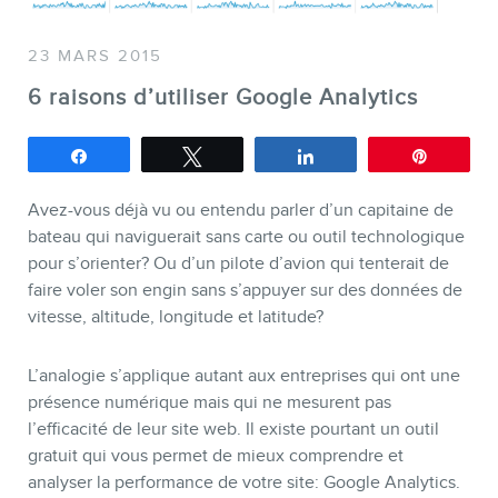
23 MARS 2015
6 raisons d’utiliser Google Analytics
SERVICES
Partagez
Tweetez
Partagez
Épingle
Conférences
Formations marketing en ligne
Avez-vous déjà vu ou entendu parler d’un capitaine de
Formations marketing de
bateau qui naviguerait sans carte ou outil technologique
pour s’orienter? Ou d’un pilote d’avion qui tenterait de
groupe
faire voler son engin sans s’appuyer sur des données de
Consultations
vitesse, altitude, longitude et latitude?
Audits web (SEO) et IA (GEO)
L’analogie s’applique autant aux entreprises qui ont une
Ebooks
présence numérique mais qui ne mesurent pas
l’efficacité de leur site web. Il existe pourtant un outil
gratuit qui vous permet de mieux comprendre et
analyser la performance de votre site: Google Analytics.