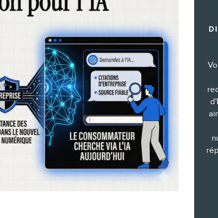
Formations marketing de groupe
D
Consultations
Audits web (SEO) et IA (GEO)
Ebooks
Vo
re
d'
ai
BOUTIQUE
n
rép
BLOGUE