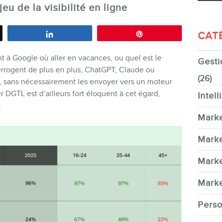
jeu de la visibilité en ligne
CAT
Partagez
Épingle
à Google où aller en vacances, ou quel est le
Gesti
CONTACT
terrogent de plus en plus, ChatGPT, Claude ou
(26)
, sans nécessairement les envoyer vers un moteur
r DGTL est d’ailleurs fort éloquent à cet égard,
Intell
:
Marke
MEMBRES
Marke
Marke
Marke
Perso
INFOLETTRE