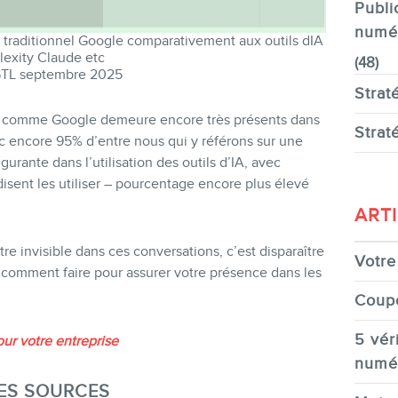
Publi
numé
 traditionnel Google comparativement aux outils dIA
exity Claude etc
(48)
GTL septembre 2025
Strat
e comme Google demeure encore très présents dans
Strat
 encore 95% d’entre nous qui y référons sur une
rante dans l’utilisation des outils d’IA, avec
sent les utiliser – pourcentage encore plus élevé
ART
re invisible dans ces conversations, c’est disparaître
Votre 
rs comment faire pour assurer votre présence dans les
Coup
5 véri
our votre entreprise
numé
SES SOURCES